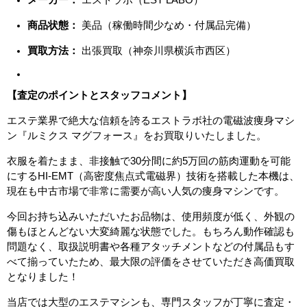
商品状態：
美品（稼働時間少なめ・付属品完備）
買取方法：
出張買取（神奈川県横浜市西区）
【査定のポイントとスタッフコメント】
エステ業界で絶大な信頼を誇るエストラボ社の電磁波痩身マシ
ン『ルミクス マグフォース』をお買取りいたしました。
衣服を着たまま、非接触で30分間に約5万回の筋肉運動を可能
にするHI-EMT（高密度焦点式電磁界）技術を搭載した本機は、
現在も中古市場で非常に需要が高い人気の痩身マシンです。
今回お持ち込みいただいたお品物は、使用頻度が低く、外観の
傷もほとんどない大変綺麗な状態でした。もちろん動作確認も
問題なく、取扱説明書や各種アタッチメントなどの付属品もす
べて揃っていたため、最大限の評価をさせていただき高価買取
となりました！
当店では大型のエステマシンも、専門スタッフが丁寧に査定・