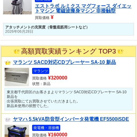
エストラボ ルミクス マグフォース ダイエッ
トマシン 電磁波痩身マシン 非接触型
¥
買取価格
アタッチメントの充実度（骨盤底筋用シートなど）
2026年06月28日
高額買取実績ランキング TOP3
マランツ SACD対応CDプレーヤー SA-10 新品
マランツ
¥320000
買取価格
状態：新品
東京都千代田区のお客さまよりマランツ SACD対応CDプレーヤー SA-10
新品を
出張買取にてお買取させていただきました。
新品未使用の状態でした。
ヤマハ 5.5kVA防音型インバータ発電機 EF5500iSDE
発電機・溶接機
¥160000
買取価格