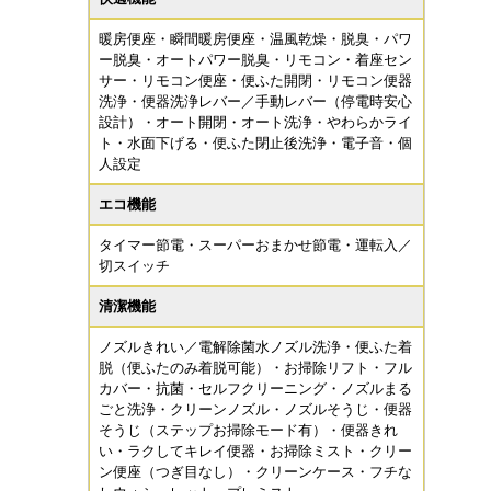
暖房便座・瞬間暖房便座・温風乾燥・脱臭・パワ
ー脱臭・オートパワー脱臭・リモコン・着座セン
サー・リモコン便座・便ふた開閉・リモコン便器
洗浄・便器洗浄レバー／手動レバー（停電時安心
設計）・オート開閉・オート洗浄・やわらかライ
ト・水面下げる・便ふた閉止後洗浄・電子音・個
人設定
エコ機能
タイマー節電・スーパーおまかせ節電・運転入／
切スイッチ
清潔機能
ノズルきれい／電解除菌水ノズル洗浄・便ふた着
脱（便ふたのみ着脱可能）・お掃除リフト・フル
カバー・抗菌・セルフクリーニング・ノズルまる
ごと洗浄・クリーンノズル・ノズルそうじ・便器
そうじ（ステップお掃除モード有）・便器きれ
い・ラクしてキレイ便器・お掃除ミスト・クリー
ン便座（つぎ目なし）・クリーンケース・フチな