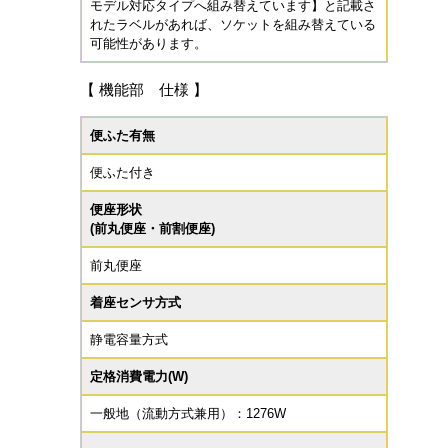
モデル対応タイプへ組み替えています】と記載さ
れたラベルがあれば、ソケットを組み替えている
可能性があります。
【 機能部 仕様 】
便ふた有無
便ふた付き
便座形状
(前丸便座・前割便座)
前丸便座
着座センサ方式
静電容量方式
定格消費電力(W)
一般地（流動方式兼用）：1276W