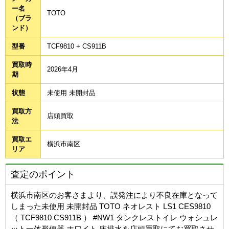
ー名
TOTO
（ブラ
ンド）
型番
TCF9810 + CS911B
買取時
2026年4月
期
状態
未使用 未開封品
買取方
店頭買取
法
買取エ
横浜市南区
リア
査定のポイント
横浜市南区のお客さまより、誤発注により不良在庫となって
しまった未使用 未開封品 TOTO ネオレスト LS1 CES9810
（ TCF9810 CS911B ） #NW1 タンクレストイレ ウォシュレ
ット一体形便器 ホワイト 床排水を店頭買取にてお買取させ