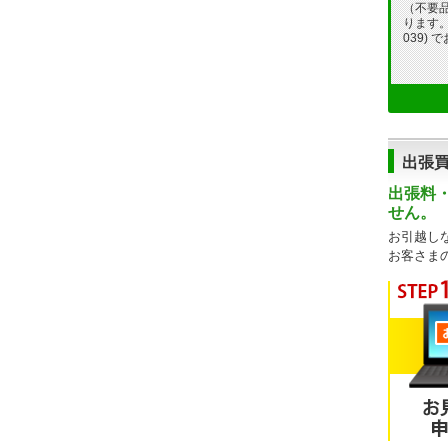
（不要
ります。フ
039)
出張
出張料
せん。
お引越し
お客さま