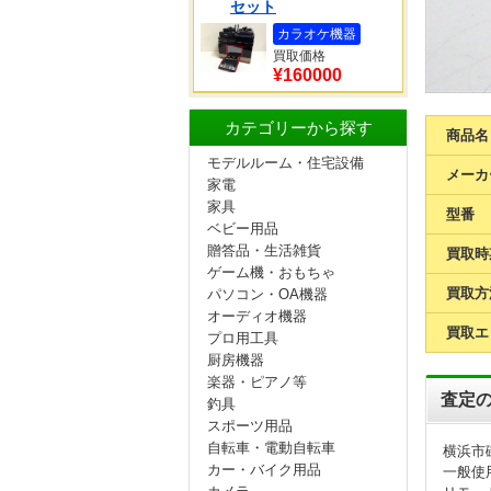
セット
カラオケ機器
買取価格
¥160000
カテゴリーから探す
商品名
モデルルーム・住宅設備
メーカ
家電
家具
型番
ベビー用品
贈答品・生活雑貨
買取時
ゲーム機・おもちゃ
買取方
パソコン・OA機器
オーディオ機器
買取エ
プロ用工具
厨房機器
楽器・ピアノ等
査定
釣具
スポーツ用品
自転車・電動自転車
横浜市
カー・バイク用品
一般使