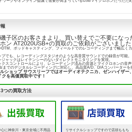
トワークやオンライン会議で需要が高まっているUSBマイクロホンだったた
情報
磯子区のお客さまより、買い替えでご不要になった
ホン AT2020USB+の買取のご依頼がございまし
やDTM、ポッドキャスティング、フィールドでのレコーディングまで幅広くカ
ップでも、レコーディングスタジオのような高音質サウンドでの録音が可能。
ンジャックはレイテンシーのないダイレクトモニタリングを実現。
ックスコントロールにより、レコーディング済みの音源とマイクロホンの音声
/48kHzまでのデジタルレコーディングに対応し、高品質A/D、D/Aコンバーター
ルショップ サウスリーフではオーディオテクニカ、ゼンハイザー、
イク
を高価買取中です！
3つの買取方法
中心に神奈川・東京全域に不用品
リサイクルショップですので店頭ももち