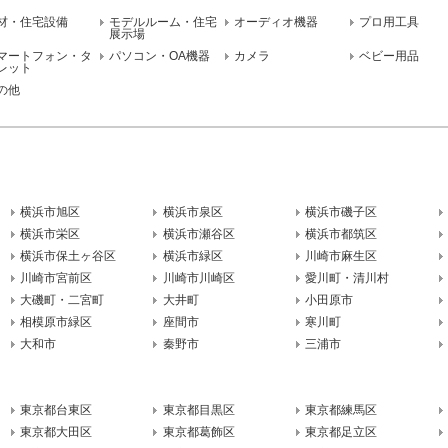
材・住宅設備
モデルルーム・住宅
オーディオ機器
プロ用工具
展示場
マートフォン・タ
パソコン・OA機器
カメラ
ベビー用品
レット
の他
横浜市旭区
横浜市泉区
横浜市磯子区
横浜市栄区
横浜市瀬谷区
横浜市都筑区
横浜市保土ヶ谷区
横浜市緑区
川崎市麻生区
川崎市宮前区
川崎市川崎区
愛川町・清川村
大磯町・二宮町
大井町
小田原市
相模原市緑区
座間市
寒川町
大和市
秦野市
三浦市
東京都台東区
東京都目黒区
東京都練馬区
東京都大田区
東京都葛飾区
東京都足立区