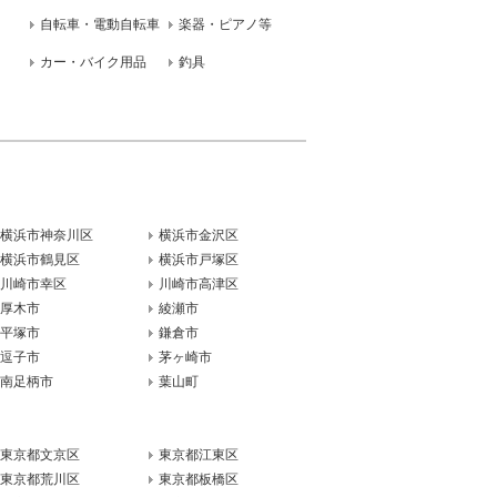
自転車・電動自転車
楽器・ピアノ等
カー・バイク用品
釣具
横浜市神奈川区
横浜市金沢区
横浜市鶴見区
横浜市戸塚区
川崎市幸区
川崎市高津区
厚木市
綾瀬市
平塚市
鎌倉市
逗子市
茅ヶ崎市
南足柄市
葉山町
東京都文京区
東京都江東区
東京都荒川区
東京都板橋区