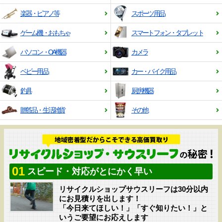
楽器・ピアノ等
スポーツ用品
ゲーム機・おもちゃ
スマートフォン・タブレット
パソコン・OA機器
カメラ
ベビー用品
カー・バイク用品
釣具
厨房機器
贈答品・生活雑貨
その他
01
スピード・対応がとにかく早い
リサイクルショップサウスリーフは30分以内
にお見積りを出します！
「今日来てほしい！」「すぐ知りたい！」と
いうご要望にお応えします