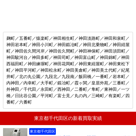
麹町／五番町／猿楽町／神田相生町／神田淡路町／神田和泉町／
神田岩本町／神田小川町／神田鍛冶町／神田北乗物町／神田紺屋
町／神田佐久間河岸／神田佐久間町／神田神保町／神田須田町／
神田駿河台／神田多町／神田司町／神田富山町／神田錦町／神田
西福田町／神田練塀町／神田花岡町／神田東紺屋町／神田東松下
町／神田平河町／神田松永町／神田美倉町／神田美土代町／紀尾
井町／北の丸公園／九段北／九段南／飯田橋／一番町／岩本町／
内神田／内幸町／大手町／鍛冶町／霞ヶ関／皇居外苑／三番町／
外神田／千代田／永田町／西神田／二番町／隼町／東神田／一ツ
橋／日比谷公園／平河町／富士見／丸の内／三崎町／有楽町／四
番町／六番町
東京都千代田区の新着買取実績
東京都千代田区