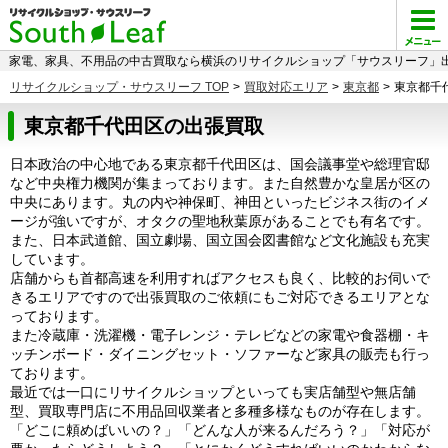
家電、家具、不用品の中古買取なら横浜のリサイクルショップ「サウスリーフ」出
リサイクルショップ・サウスリーフ TOP
>
買取対応エリア
>
東京都
>
東京都千
東京都千代田区の出張買取
日本政治の中心地である東京都千代田区は、国会議事堂や総理官邸
など中央権力機関が集まっております。また自然豊かな皇居が区の
中央にあります。丸の内や神保町、神田といったビジネス街のイメ
ージが強いですが、オタクの聖地秋葉原があることでも有名です。
また、日本武道館、国立劇場、国立国会図書館など文化施設も充実
しています。
店舗からも首都高速を利用すればアクセスも良く、比較的お伺いで
きるエリアですので出張買取のご依頼にもご対応できるエリアとな
っております。
また冷蔵庫・洗濯機・電子レンジ・テレビなどの家電や食器棚・キ
ッチンボード・ダイニングセット・ソファーなど家具の販売も行っ
ております。
最近では一口にリサイクルショップといっても実店舗型や無店舗
型、買取専門店に不用品回収業者と多種多様なものが存在します。
「どこに頼めばいいの？」「どんな人が来るんだろう？」「対応が