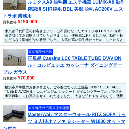
ルミクスA9 脱毛機 エステ機器 LUMIX-A9 動作
確認済 SHR脱毛 BBL 美顔 脱毛 AC200V エス
トラボ 業務用
¥150,000
買取価格
東京都千代田区のお客さまより、ご不要になったエストラボ LUMIX A9を出
張買取にてお買取させていただきました。
使用感はありましたが、動作不良
などもなく問題がない状態でした。
人気が高い脱毛機だっため、しっかりと
買い取らせていただきました。
東京都千代田区
正規品 Cassina LC6 TABLE TUBE D’AVION
ル・コルビュジエ カッシーナ ダイニングテー
ブル ガラス
¥70,000
買取価格
横浜市戸塚区のお客さまより、ご不要になった正規品 Cassina LC6 TABLE
TUBE D’AVION ル・コルビュジエ カッシーナ ダイニングテーブル ガラスを
出張買取にてお買取させていただきました。
大きな汚れやキズもなく、使用
には問題がない状態でした。
人気のカッシーナ のLC6だったため、しっかり
と買い取らせていただきました。
東京都千代田区
東京都港区
MasterWal / マスターウォール RITZ SOFA リッ
ツ ３人掛けソファ ３シーター W1800 オットマ
ン付き