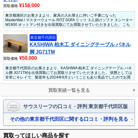
¥156,000
買取価格
東京都港区のお客さまより、家具の入れ替えに伴いご不要になった
MasterWal / マスターウォール RITZ SOFA リッツ ３人掛けソファ ３シーター
W1800 オットマン付きを出張買取にてお買取させていただきました。
こち
らは使用感はありましたが全体的にキレイだったので高価買取させていただ
きました。
状態も良く、ヘタリも少なく個人的には美品の類です。
お売りに
東京都千代田区
なりたい商品はクリーニングなどを施しておくと買取金アップ！
ホコリを取
るだけでも見た目の印象も変わりますので是非オススメ。
人気のMasterWal
KASHIWA 柏木工 ダイニングテーブル パネル
/ マスターウォール RITZ SOFA リッツ ３人掛けソファだったため、しっかり
脚 JG71TM
と買い取らせていただきました。
¥50,000
買取価格
東京都千代田区のお客さまより、KASHIWA 柏木工 ダイニングテーブル パネ
ル脚 JG71TMを出張買取にてお買取りさせていただきました。
状態としては
非常にキレイで、製造年も2024年9月ということもあり美品でしたのでお買
取りさせていただきました。
買取実績一覧を見る
サウスリーフの口コミ・評判 東京都千代田区版
その他の東京都千代田区に関する口コミ・評判を見る
買取ってほしい商品を探す