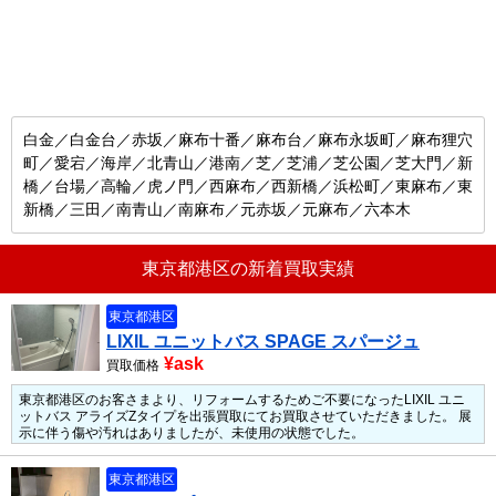
白金／白金台／赤坂／麻布十番／麻布台／麻布永坂町／麻布狸穴
町／愛宕／海岸／北青山／港南／芝／芝浦／芝公園／芝大門／新
橋／台場／高輪／虎ノ門／西麻布／西新橋／浜松町／東麻布／東
新橋／三田／南青山／南麻布／元赤坂／元麻布／六本木
東京都港区の新着買取実績
東京都港区
LIXIL ユニットバス SPAGE スパージュ
¥ask
買取価格
東京都港区のお客さまより、リフォームするためご不要になったLIXIL ユニ
ットバス アライズZタイプを出張買取にてお買取させていただきました。
展
示に伴う傷や汚れはありましたが、未使用の状態でした。
東京都港区