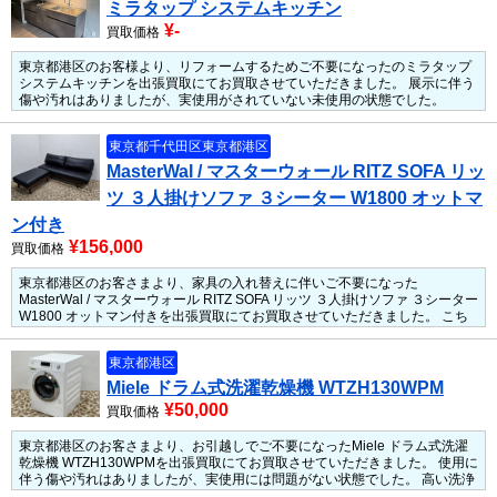
ミラタップ システムキッチン
¥-
買取価格
東京都港区のお客様より、リフォームするためご不要になったのミラタップ
システムキッチンを出張買取にてお買取させていただきました。
展示に伴う
傷や汚れはありましたが、実使用がされていない未使用の状態でした。
東京都千代田区
東京都港区
MasterWal / マスターウォール RITZ SOFA リッ
ツ ３人掛けソファ ３シーター W1800 オットマ
ン付き
¥156,000
買取価格
東京都港区のお客さまより、家具の入れ替えに伴いご不要になった
MasterWal / マスターウォール RITZ SOFA リッツ ３人掛けソファ ３シーター
W1800 オットマン付きを出張買取にてお買取させていただきました。
こち
らは使用感はありましたが全体的にキレイだったので高価買取させていただ
きました。
状態も良く、ヘタリも少なく個人的には美品の類です。
お売りに
東京都港区
なりたい商品はクリーニングなどを施しておくと買取金アップ！
ホコリを取
るだけでも見た目の印象も変わりますので是非オススメ。
人気のMasterWal
Miele ドラム式洗濯乾燥機 WTZH130WPM
/ マスターウォール RITZ SOFA リッツ ３人掛けソファだったため、しっかり
¥50,000
買取価格
と買い取らせていただきました。
東京都港区のお客さまより、お引越しでご不要になったMiele ドラム式洗濯
乾燥機 WTZH130WPMを出張買取にてお買取させていただきました。
使用に
伴う傷や汚れはありましたが、実使用には問題がない状態でした。
高い洗浄
力と衣類に優しい洗浄が人気のミーレのドラム式洗濯乾燥機だったため、し