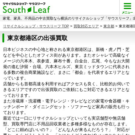
家電、家具、不用品の中古買取なら横浜のリサイクルショップ「サウスリーフ」出
リサイクルショップ・サウスリーフ TOP
>
買取対応エリア
>
東京都
>
東京都港
東京都港区の出張買取
日本ビジネスの中心地と称される東京都港区は、新橋・虎ノ門・芝
などを中心としたオフィス街があります。またオシャレで高級なイ
メージの六本木、表参道、麻布十番、白金台、広尾、今もなお大開
発の進む汐留・台場、六本木ヒルズ、東京ミッドタウンに代表され
る多数の複合商業施設など、まさに「都会」を代表するエリアとな
っています。
店舗からも首都高速を利用すればアクセスも良く、比較的お伺いで
きるエリアですので出張買取のご依頼にもご対応できるエリアとな
っております。
また冷蔵庫・洗濯機・電子レンジ・テレビなどの家電や食器棚・キ
ッチンボード・ダイニングセット・ソファーなど家具の販売も行っ
ております。
最近では一口にリサイクルショップといっても実店舗型や無店舗
型、買取専門店に不用品回収業者と多種多様なものが存在します。
「どこに頼めばいいの？」「どんな人が来るんだろう？」「対応が