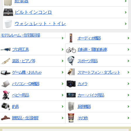
給湯器
ビルトインコンロ
ウォシュレット・トイレ
モデルルーム・住宅展示場
オーディオ機器
プロ用工具
自転車・電動自転車
楽器・ピアノ等
スポーツ用品
ゲーム機・おもちゃ
スマートフォン・タブレット
パソコン・OA機器
カメラ
ベビー用品
カー・バイク用品
釣具
厨房機器
贈答品・生活雑貨
その他