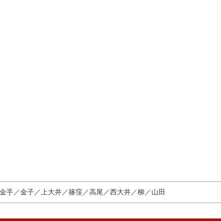
金手／金子／上大井／篠窪／高尾／西大井／柳／山田