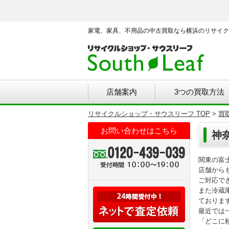
家電、家具、不用品の中古買取なら横浜のリサイク
店舗案内
3つの買取方法
リサイクルショップ・サウスリーフ TOP
>
買
お問い合わせはこちら
神
関東の富
店舗から
ご対応で
また冷蔵
ておりま
最近では
「どこに