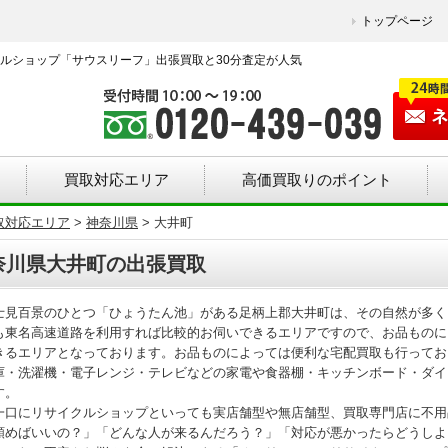
トップページ
ルショップ「サウスリーフ」出張買取と30分査定が人気
買取対応エリア
高価買取りのポイント
取対応エリア
>
神奈川県
>
大井町
奈川県大井町の出張買取
士見百景のひとつ「ひょうたん池」がある足柄上郡大井町は、その自然が多く
も東名高速道路を利用すれば比較的お伺いできるエリアですので、お品ものに
きるエリアとなっております。お品ものによっては便利な宅配買取も行ってお
庫・洗濯機・電子レンジ・テレビなどの家電や食器棚・キッチンボード・ダイ
す。
一口にリサイクルショップといっても実店舗型や無店舗型、買取専門店に不用
頼めばいいの？」「どんな人が来るんだろう？」「対応が悪かったらどうしよ