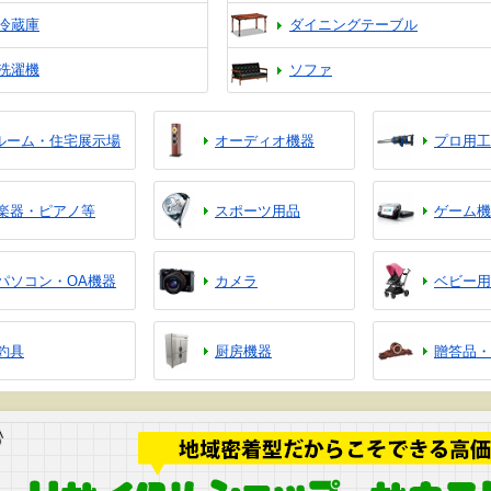
冷蔵庫
ダイニングテーブル
洗濯機
ソファ
ルーム・住宅展示場
オーディオ機器
プロ用工
楽器・ピアノ等
スポーツ用品
ゲーム機
パソコン・OA機器
カメラ
ベビー用
釣具
厨房機器
贈答品・