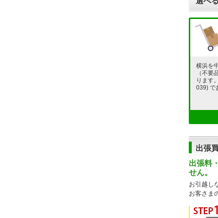
選べる
横浜を
（不要
ります。フ
039)
出張
出張料
せん。
お引越し
お客さま