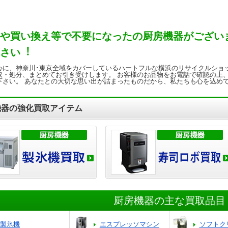
や買い換え等で不要になったの厨房機器がござい
さい︕
心に、神奈川･東京全域をカバーしているハートフルな横浜のリサイクルショ
取・処分、まとめてお引き受けします。 お客様のお品物をお電話で確認の上
下さい。 あなたとの大切な思い出が詰まったものだから、私たちも心を込め
機器の強化買取アイテム
厨房機器の主な買取品目
製氷機
エスプレッソマシン
ソフトク