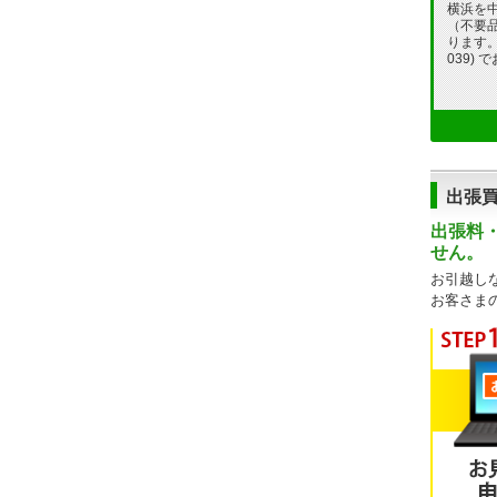
横浜を
（不要
ります。フ
039)
出張
出張料
せん。
お引越し
お客さま