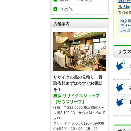
煎りた
ル 6k
その他
【都市
買取価
2024
神奈川
店舗案内
煎りた
6kg 
ガス】 
出張買
ただき
使用頻
サウ
常に良
せてい
人気の
っかり
きまし
リサイクル品の見積り、買
取依頼まずは今すぐお電話
を！
横浜 リサイクルショップ
【サウスリーフ】
住所：〒232-0066 横浜市南区六
ッ川2-123-13 サウスMYビル1F
フロア
フリーダイヤル：0120-439-039
受付時間：10：00～19：00