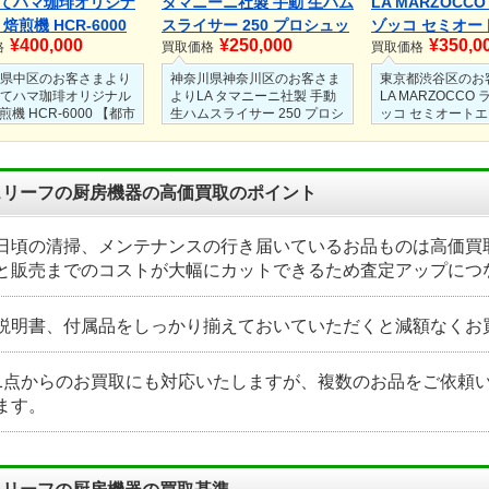
てハマ珈琲オリジナ
タマニーニ社製 手動 生ハム
LA MARZOCC
g 焙煎機 HCR-6000
スライサー 250 プロシュッ
ゾッコ セミオー
¥400,000
¥250,000
¥350,0
ガス】 50Hz仕様
格
ト用 tamagnini イタリア製
買取価格
ッソマシン Linea
買取価格
年製
ネアミニ 2022
県中区のお客さまより
神奈川県神奈川区のお客さま
東京都渋谷区のお
てハマ珈琲オリジナル
よりLA タマニーニ社製 手動
LA MARZOCCO
焙煎機 HCR-6000 【都市
生ハムスライサー 250 プロシ
ッコ セミオート
50Hz仕様 2024年製を
ュット用 tamagnini イタリア
マシン Linea mi
取にてお買取させてい
製を出張買取にてお買取させ
2022年製を出張
ました。
ていただきました。
取させていただき
度も少なく、状態も非
使用頻度も少なく、状態も非
使用頻度も少なく
スリーフの厨房機器の高価買取のポイント
かったため高価買取さ
常に良かったため高価買取さ
常に良かったため
ただきました。
せていただきました。
せていただきまし
焙煎機だったため、し
人気のスライサーだったた
人気のエスプレッ
日頃の清掃、メンテナンスの行き届いているお品ものは高価買
とお買取させていただ
め、しっかりとお買取させて
ったため、しっか
と販売までのコストが大幅にカットできるため査定アップにつ
た。
いただきました。
させていただきま
説明書、付属品をしっかり揃えておいていただくと減額なくお
1点からのお買取にも対応いたしますが、複数のお品をご依頼
ます。