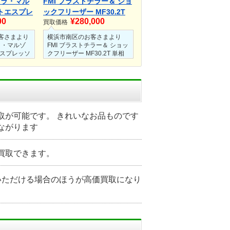
O ラ・マル
FMI ブラストチラー＆ ショ
トエスプレ
ックフリーザー MF30.2T
00
¥280,000
 mini リ
単相200V イリノックス 急
買取価格
年製
速冷凍 業務用
客さまより
横浜市南区のお客さまより
 ラ・マルゾ
FMI ブラストチラー＆ ショッ
エスプレッソ
クフリーザー MF30.2T 単相
ni リネアミニ
200V イリノックス 急速冷凍
買取にてお買
業務用を店頭買取にてお買取
ました。
させていただきました。
、状態も非
こちらは使用感もなく美品と
高価買取さ
呼べる状態でした。
た。
人気のFMIのブラストチラー
ソマシンだ
だったため、しっかりとお買
取が可能です。 きれいなお品ものです
りとお買取
取させていただきました。
ながります
した。
買取できます。
いただける場合のほうが高価買取になり