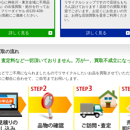
中心に神奈川・東京全域に不用品
リサイクルショップですので店頭ももち
品）の出張買取・処分を行ってお
ろん設けております！店頭での買取大歓
リーダイヤル (0120-439-
迎でございます。お近くにお住まいの方
 でお気軽にご連絡ください。
は、お得な店頭買取を是非ご利用くださ
い。
詳しく見る
詳しく見る
買取の流れ
・査定料など一切頂いておりません。万が一、買取不成立にな
などでご不用になられましたものでリサイクルしたいお品を買取させていただ
のご都合に合わせて、ご自宅までお伺いします。