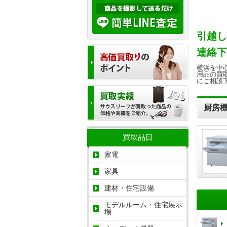
引越し
連絡下
横浜を中
用品の買
にご相談
厨房
買取品目
家電
家具
建材・住宅設備
モデルルーム・住宅展示
場