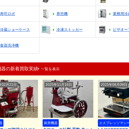
寿司ロボ
券売機
業務用冷
冷蔵ショーケース
冷凍ストッカー
ピザオー
食器洗浄機
機器の新着買取実績
一覧を表示
年02月21日
2025年11月18日
2025年08月09日
器
厨房機器
エスプレッソマシ