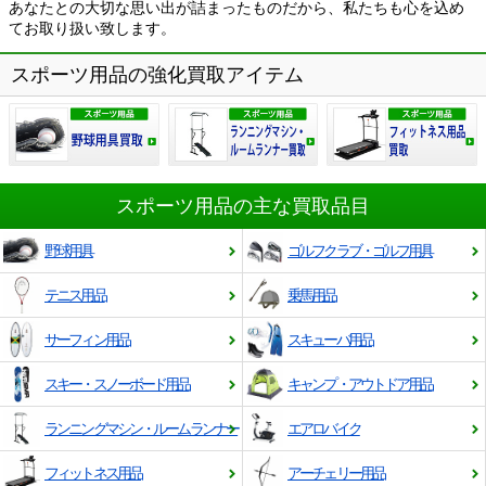
あなたとの大切な思い出が詰まったものだから、私たちも心を込め
てお取り扱い致します。
スポーツ用品の強化買取アイテム
スポーツ用品の主な買取品目
野球用具
ゴルフクラブ・ゴルフ用具
テニス用品
乗馬用品
サーフィン用品
スキューバ用品
スキー・スノーボード用品
キャンプ・アウトドア用品
ランニングマシン・ルームランナー
エアロバイク
フィットネス用品
アーチェリー用品