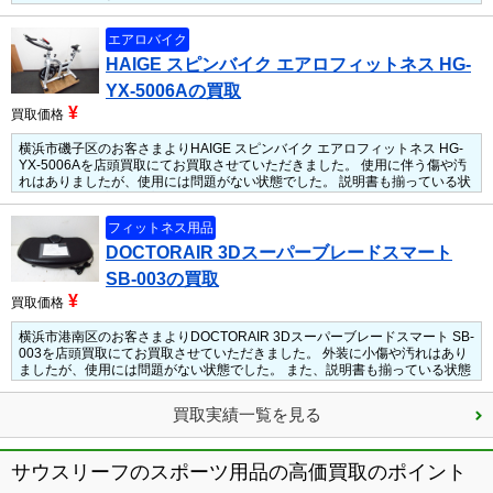
だったため、しっかりとお買取させていただきました。
エアロバイク
HAIGE スピンバイク エアロフィットネス HG-
YX-5006Aの買取
¥
買取価格
横浜市磯子区のお客さまよりHAIGE スピンバイク エアロフィットネス HG-
YX-5006Aを店頭買取にてお買取させていただきました。
使用に伴う傷や汚
れはありましたが、使用には問題がない状態でした。
説明書も揃っている状
態でした。
静音タイプながらしっかりと負荷をかけ有酸素運動ができる
HAIGEのスピンバイクだったため、しっかりとお買取させていただきまし
フィットネス用品
た。
DOCTORAIR 3Dスーパーブレードスマート
SB-003の買取
¥
買取価格
横浜市港南区のお客さまよりDOCTORAIR 3Dスーパーブレードスマート SB-
003を店頭買取にてお買取させていただきました。
外装に小傷や汚れはあり
ましたが、使用には問題がない状態でした。
また、説明書も揃っている状態
でした。
使う場所を選ばず、気軽にエクササイズができる人気の
DOCTORAIRだったため、しっかりとお買取させていただきました。
買取実績一覧を見る
サウスリーフのスポーツ用品の高価買取のポイント