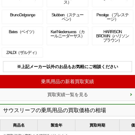
ス）
BrunoDelgrange
Stubben（ステュー
Prestige （プレステ
ベン）
ージ）
Bates（ベイツ）
Karl Niedersuess （カ
HARRISON
ールニーダーサス）
BROWN（ハリソン
ブラウン）
ZALDI（ザルディ）
※上記メーカー以外のお品もお気軽にご相談ください
乗馬用品の新着買取実績
買取実績一覧を見る
サウスリーフの乗馬用品の買取価格の相場
商品名
製造年
買取時期
価