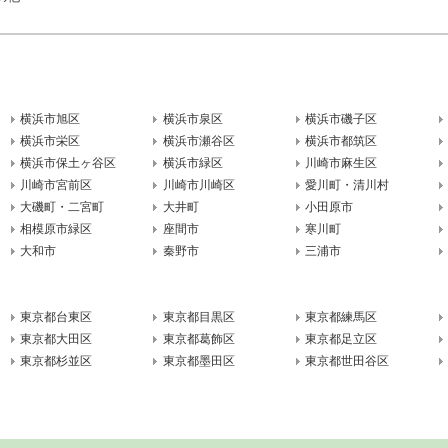
横浜市旭区
横浜市泉区
横浜市磯子区
横浜市栄区
横浜市瀬谷区
横浜市都筑区
横浜市保土ヶ谷区
横浜市緑区
川崎市麻生区
川崎市宮前区
川崎市川崎区
愛川町・清川村
大磯町・二宮町
大井町
小田原市
相模原市緑区
座間市
寒川町
大和市
秦野市
三浦市
東京都台東区
東京都目黒区
東京都練馬区
東京都大田区
東京都葛飾区
東京都足立区
東京都杉並区
東京都墨田区
東京都世田谷区