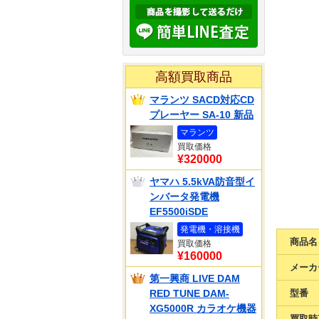
高額買取商品
マランツ SACD対応CD
プレーヤー SA-10 新品
マランツ
買取価格
¥320000
ヤマハ 5.5kVA防音型イ
ンバータ発電機
EF5500iSDE
発電機・溶接機
商品名
買取価格
¥160000
メーカ
第一興商 LIVE DAM
RED TUNE DAM-
型番
XG5000R カラオケ機器
買取時