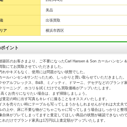
美品
法
出張買取
リア
横浜市西区
のポイント
築区のお客さまより、ご不要になったCarl Hansen & Son カールハンセン 
買取にてお買取させていただきました。
汚れやキズもなく、使用には問題がない状態でした。
カールハンセン&サンだったため、しっかりと買い取らせていただきました。
クやアルフレックス、B&B、ミノッティ、ドマーニ、デセデなどのブランド
クリーニング、ホコリを拭くだけでも買取価格がアップいたします。
も高くお売りになりたい場合は、まず掃除しましょう。
ば査定の時に出す写真もキレイに撮ることをオススメいたします。
イスを売りたい時にテーブルも写ってしまうかもしれませんがそれは大丈夫
ルの上や、床に不要な物がごちゃごちゃに写ってしまう場合はしっかりと整
像自体がブレてしまってますと査定してほしい商品の状態が確認できないの
これだけでブランド家具は1万円以上査定額がアップいたします。