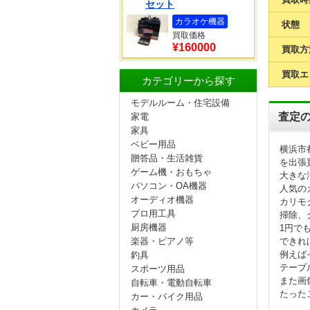
セット
カラオケ機器
状態
買取価格
¥160000
買取方
買取エ
カテゴリーから探す
モデルルーム・住宅設備
査定
家電
家具
ベビー用品
横浜市都
贈答品・生活雑貨
を出張
ゲーム機・おもちゃ
大きな
パソコン・OA機器
人気の
オーディオ機器
カリモ
プロ用工具
掃除、
厨房機器
1円で
楽器・ピアノ等
できれ
例えば
釣具
テーブ
スポーツ用品
また画
自転車・電動自転車
たった
カー・バイク用品