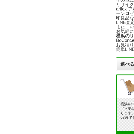
リサイク
arfl
ーンロゼ
印良品な
LINE
また、お
お気軽に
横浜のリ
BoCo
お見積り
簡単LI
選べる
横浜を
（不要
ります。フ
039)