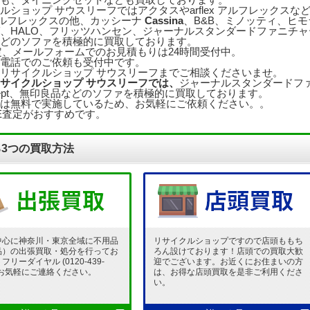
ルショップ サウスリーフではアクタスやarflex アルフレックス
ex アルフレックスの他、カッシーナ
Cassina
、B&B、ミノッティ、ヒモラ
、HALO、フリッツハンセン、ジャーナルスタンダードファニチャー、un
どのソファを積極的に買取しております。
査定、メールフォームでのお見積もりは24時間受付中。
電話でのご依頼も受付中です。
リサイクルショップ サウスリーフまでご相談くださいませ。
サイクルショップ サウスリーフでは、
ジャーナルスタンダードファニ
ncept、無印良品などのソファを積極的に買取しております。
は無料で実施しているため、お気軽にご依頼ください。。
NE査定がおすすめです。
3つの買取方法
中心に神奈川・東京全域に不用品
リサイクルショップですので店頭ももち
品）の出張買取・処分を行ってお
ろん設けております！店頭での買取大歓
リーダイヤル (0120-439-
迎でございます。お近くにお住まいの方
 でお気軽にご連絡ください。
は、お得な店頭買取を是非ご利用くださ
い。