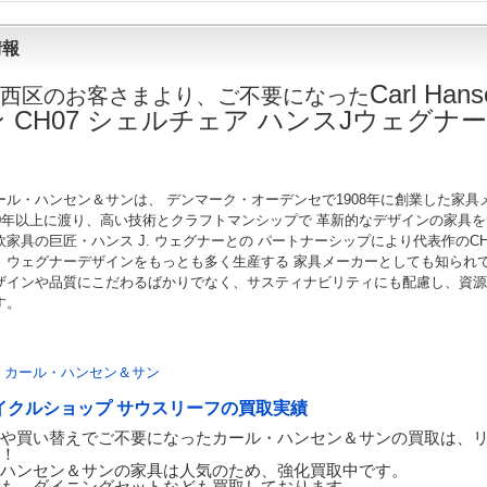
情報
Carl Ha
西区
のお客さまより、ご不要になった
ン CH07 シェルチェア ハンスJウェグナー
ール・ハンセン＆サンは、 デンマーク・オーデンセで1908年に創業した家具
00年以上に渡り、高い技術とクラフトマンシップで 革新的なデザインの家具
欧家具の巨匠・ハンス J. ウェグナーとの パートナーシップにより代表作のC
。ウェグナーデザインをもっとも多く生産する 家具メーカーとしても知られ
ザインや品質にこだわるばかりでなく、サスティナビリティにも配慮し、資源
す。
：
カール・ハンセン＆サン
イクルショップ サウスリーフの買取実績
や買い替えでご不要になったカール・ハンセン＆サンの買取は、リ
！
ハンセン＆サンの家具は人気のため、強化買取中です。
も、ダイニングセットなども買取しております。