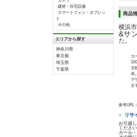
カメラ
建材・住宅設備
スマートフォン・タブレッ
商品
ト
その他
横浜市
&サ
エリアから探す
た。
神奈川県
東京都
カ
1
埼玉県
北
千葉県
表
デ
ま
参考URL
リサ
お引越し
ください
カール・
その他に