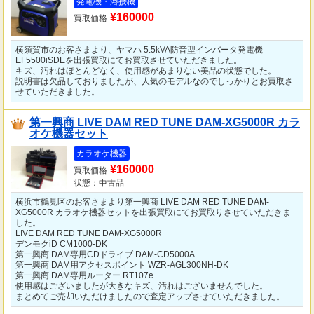
発電機・溶接機
¥160000
買取価格
横須賀市のお客さまより、ヤマハ 5.5kVA防音型インバータ発電機
EF5500iSDEを出張買取にてお買取させていただきました。
キズ、汚れはほとんどなく、使用感があまりない美品の状態でした。
説明書は欠品しておりましたが、人気のモデルなのでしっかりとお買取さ
せていただきました。
第一興商 LIVE DAM RED TUNE DAM-XG5000R カラ
オケ機器セット
カラオケ機器
¥160000
買取価格
状態：中古品
横浜市鶴見区のお客さまより第一興商 LIVE DAM RED TUNE DAM-
XG5000R カラオケ機器セットを出張買取にてお買取りさせていただきま
した。
LIVE DAM RED TUNE DAM-XG5000R
デンモクiD CM1000-DK
第一興商 DAM専用CDドライブ DAM-CD5000A
第一興商 DAM用アクセスポイント WZR-AGL300NH-DK
第一興商 DAM専用ルーター RT107e
使用感はございましたが大きなキズ、汚れはございませんでした。
まとめてご売却いただけましたので査定アップさせていただきました。