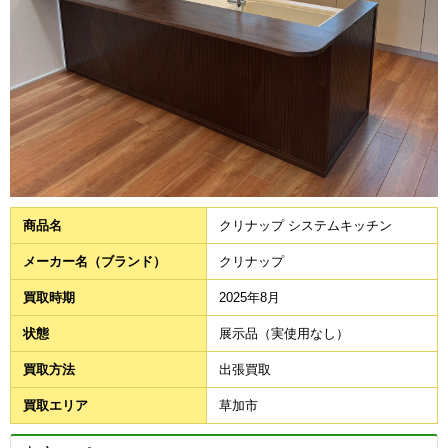
商品名
クリナップ システムキッチン
メーカー名（ブランド）
クリナップ
買取時期
2025年8月
状態
展示品（実使用なし）
買取方法
出張買取
買取エリア
草加市