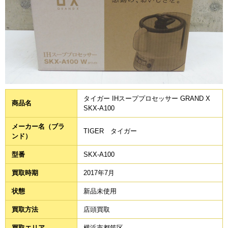
タイガー IHスーププロセッサー GRAND X
商品名
SKX-A100
メーカー名（ブラ
TIGER タイガー
ンド）
型番
SKX-A100
買取時期
2017年7月
状態
新品未使用
買取方法
店頭買取
買取エリア
横浜市都筑区