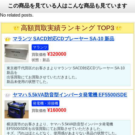
この商品を見ている人はこんな商品も見ています
No related posts.
高額買取実績ランキング TOP3
マランツ SACD対応CDプレーヤー SA-10 新品
マランツ
¥320000
買取価格
状態：新品
東京都千代田区のお客さまよりマランツ SACD対応CDプレーヤー SA-10
新品を
出張買取にてお買取させていただきました。
新品未使用の状態でした。
ヤマハ 5.5kVA防音型インバータ発電機 EF5500iSDE
発電機・溶接機
¥160000
買取価格
横須賀市のお客さまより、ヤマハ 5.5kVA防音型インバータ発電機
EF5500iSDEを出張買取にてお買取させていただきました。
キズ、汚れはほとんどなく、使用感があまりない美品の状態でした。