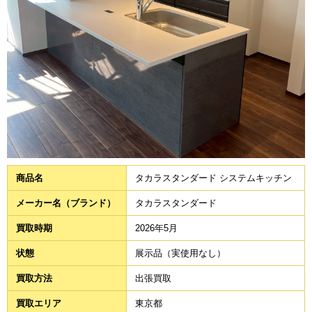
商品名
タカラスタンダード システムキッチン
メーカー名（ブランド）
タカラスタンダード
買取時期
2026年5月
状態
展示品（実使用なし）
買取方法
出張買取
買取エリア
東京都