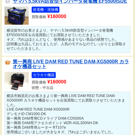
ヤマハ 5.5kVA防音型インバータ発電機 EF5500iSDE
発電機・溶接機
¥160000
買取価格
横須賀市のお客さまより、ヤマハ 5.5kVA防音型インバータ発電機
EF5500iSDEを出張買取にてお買取させていただきました。
キズ、汚れはほとんどなく、使用感があまりない美品の状態でした。
説明書は欠品しておりましたが、人気のモデルなのでしっかりとお買取さ
せていただきました。
第一興商 LIVE DAM RED TUNE DAM-XG5000R カラ
オケ機器セット
カラオケ機器
¥160000
買取価格
状態：中古品
横浜市鶴見区のお客さまより第一興商 LIVE DAM RED TUNE DAM-
XG5000R カラオケ機器セットを出張買取にてお買取りさせていただきま
した。
LIVE DAM RED TUNE DAM-XG5000R
デンモクiD CM1000-DK
第一興商 DAM専用CDドライブ DAM-CD5000A
第一興商 DAM用アクセスポイント WZR-AGL300NH-DK
第一興商 DAM専用ルーター RT107e
使用感はございましたが大きなキズ、汚れはございませんでした。