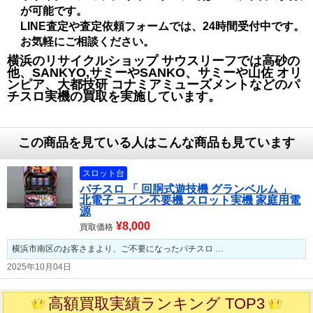
が可能です。
LINE査定や査定依頼フォームでは、24時間受付中です。
お気軽にご相談ください。
横浜のリサイクルショップ サウスリーフでは高砂の
他、SANKYO,サミーやSANKO、
サミーや山佐
オリ
ンピア、大都技研
コナミアミューズメントなどのパ
チスロ実機の
買取を実施しています。
この商品を見ている人はこんな商品も見ています
スロット台
パチスロ 「 回胴式遊技機 グランベルム 」
北電子 コイン不要機 スロット実機 家庭用電
源
¥8,000
買取価格
横浜市南区のお客さまより、ご不要になったパチスロ …
2025年10月04日
高額買取実績ランキング TOP3