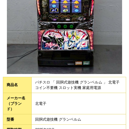
パチスロ 「 回胴式遊技機 グランベルム 」 北電子
商品名
コイン不要機 スロット実機 家庭用電源
メーカー名
（ブラン
北電子
ド）
型番
回胴式遊技機 グランベルム