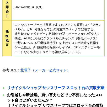
入
開
2023年09月04日(月)
始
日
コアなストーリーと世界観で多くのファンを獲得した『グラン
ベルム』が6.5号機ならではの貫通式スペックで登場する。
機
通常時はレア役やゲーム数消化でCZ・ボーナスからAT突入を
種
抽選。AT中はおもにグランベルムチャンス（擬似ボーナス）
概
で想いレベル（AT継続期待度）を上げてロング継続を目指す
要
ゲーム性だ。AT継続時の報酬やサイドAT（ディスティニーモ
ード）など強力なトリガーも複数搭載している。
参考URL：
北電子（メーカー公式サイト）
リサイクルショップ サウスリーフ スロット台の買取実績
お引越しや断捨離、買い替えなどでご不要になったスロ
ット台はございませんか？
リサイクルショップ サウスリーフではスロット台の買取