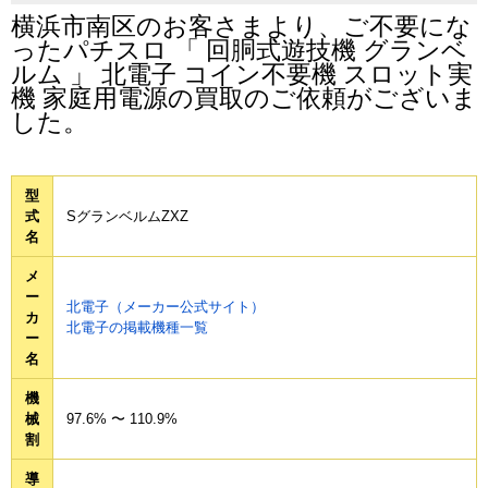
横浜市南区
のお客さまより、ご不要にな
ったパチスロ 「 回胴式遊技機 グランベ
ルム 」 北電子 コイン不要機 スロット実
機 家庭用電源の買取のご依頼がございま
した。
型
式
SグランベルムZXZ
名
メ
ー
北電子（メーカー公式サイト）
カ
北電子の掲載機種一覧
ー
名
機
械
97.6% 〜 110.9%
割
導