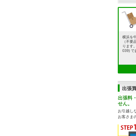
横浜を
（不要
ります。フ
039)
出張
出張料
せん。
お引越し
お客さま