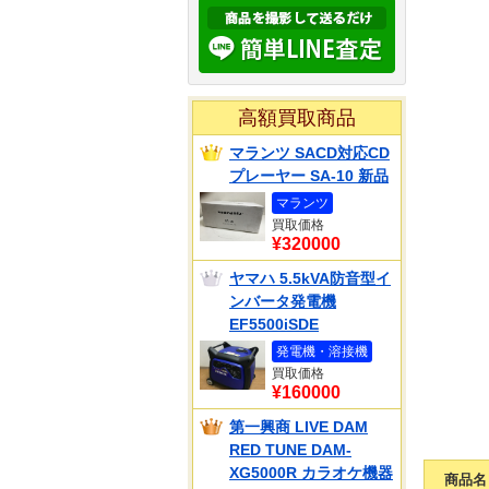
高額買取商品
マランツ SACD対応CD
プレーヤー SA-10 新品
マランツ
買取価格
¥320000
ヤマハ 5.5kVA防音型イ
ンバータ発電機
EF5500iSDE
発電機・溶接機
買取価格
¥160000
第一興商 LIVE DAM
RED TUNE DAM-
XG5000R カラオケ機器
商品名