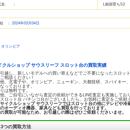
式名 ：
L南国育ちS3
始 ：
2024年03月04日
：
オリンピア
イクルショップ サウスリーフ スロット台の買取実績
引越し、新しいモデルへの買い替えなどでご不要になったスロット
ご相談ください！
他、北電子や、オリンピア、ニューギン、大都技研、スパイキー
なっております。
りは無料です。
他、ご自宅にいながら査定の依頼ができるLINE査定も実施してお
スロット台 パチンコ台がございましたら、お気軽に査定をご依頼
サイクルショップ サウスリーフではスロット台の他にテレビや冷
のオーディオ機器、家具なども買取を行っております。
の買取が可能なため、お引越しの際はぜひご依頼くださいませ。
3つの買取方法