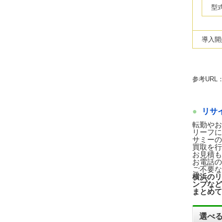
型
導入開
参考URL
リサ
転勤やお
リーフに
サミーの
買取を行
お見積も
お電話の
ご不要な
横浜のリ
ンプなど
まとめて
選べる