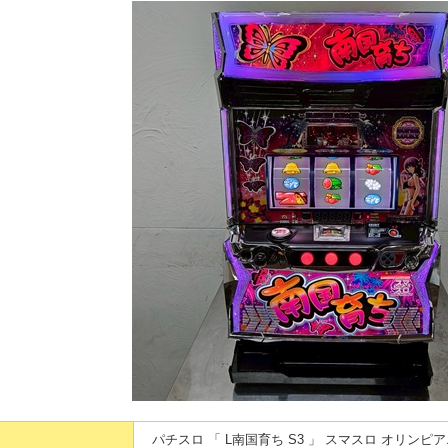
パチスロ 「 L南国育ち S3 」 スマスロ オリン