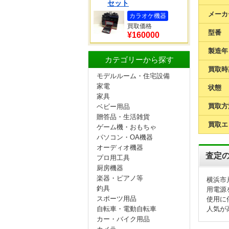
セット
メーカ
カラオケ機器
買取価格
型番
¥160000
製造年
カテゴリーから探す
買取時
モデルルーム・住宅設備
家電
状態
家具
買取方
ベビー用品
贈答品・生活雑貨
買取エ
ゲーム機・おもちゃ
パソコン・OA機器
オーディオ機器
査定
プロ用工具
厨房機器
楽器・ピアノ等
横浜市
釣具
用電源
スポーツ用品
使用に
自転車・電動自転車
人気が
カー・バイク用品