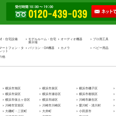
材・住宅設備
モデルルーム・住宅
オーディオ機器
プロ用工具
展示場
マートフォン・タ
パソコン・OA機器
カメラ
ベビー用品
レット
の他
横浜市旭区
横浜市泉区
横浜市磯子区
横浜市栄区
横浜市瀬谷区
横浜市都筑区
横浜市保土ヶ谷区
横浜市緑区
川崎市麻生区
川崎市宮前区
川崎市川崎区
愛川町・清川村
大磯町・二宮町
大井町
小田原市