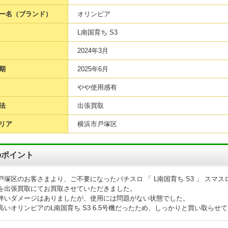
ー名（ブランド）
オリンピア
L南国育ち S3
2024年3月
期
2025年6月
やや使用感有
法
出張買取
リア
横浜市戸塚区
のポイント
戸塚区のお客さまより、ご不要になったパチスロ 「 L南国育ち S3 」 スマス
を出張買取にてお買取させていただきました。
伴いダメージはありましたが、使用には問題がない状態でした。
高いオリンピアのL南国育ち S3 6.5号機だったため、しっかりと買い取らせ