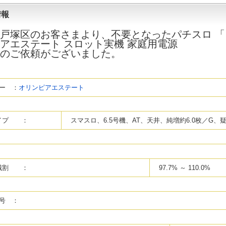
情報
戸塚区
のお客さまより、不要となったパチスロ 「 L
アエステート スロット実機 家庭用電源
のご依頼がございました。
ー ：
オリンピアエステート
イプ ：
スマスロ、6.5号機、AT、天井、純増約6.0枚／G、
械割 ：
97.7% ～ 110.0%
号 ：