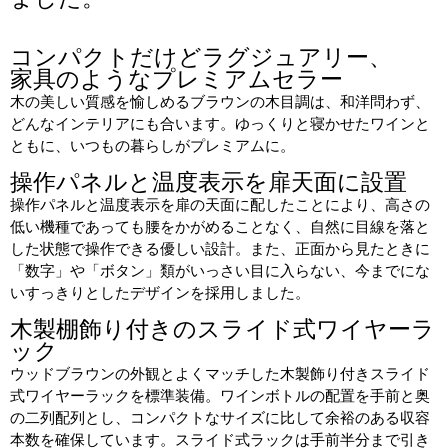
コンパクトだけどラグジュアリー、
家具のようなプレミアムセラー
木の美しい質感を愉しめるブラウンの木目調は、和洋問わず、
どんなインテリアにも合います。ゆっくりと寝かせたワインと
ともに、いつもの暮らしがプレミアムに。
操作パネルと温度表示を扉天面に設置
操作パネルと温度表示を扉の天面に配したことにより、高さの
低い機種であっても腰をかがめることなく、自然に目線を落と
した状態で操作できる優しい設計。また、正面から見たときに
「数字」や「ボタン」類がいっさい目に入らない、今までにな
いすっきりとしたデザインを採用しました。
木製棚飾り付きのスライド式ワイヤーラ
ック
ウッドブラウンの外観とよくマッチした木製飾り付きスライド
式ワイヤーラックを標準装備。ワインボトルの配置を手前と奥
の二列配列とし、コンパクトなサイズに比して余裕のある収容
本数を確保しています。スライド式ラックは手前半分まで引き