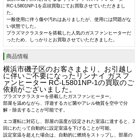
RC-L5801NP-1を店頭買取にてお買取させていただきまし
た。
一般使用に伴う傷や汚れはありましたが、使用には問題がな
い状態でした。
プラズマクラスターを搭載した人気のガスファンヒーターだ
ったため、しっかりとお買取させていただきました。
商品情報
横浜市磯子区のお客さまより、お引越し
に伴いご不要になったリンナイ ガスフ
ァンヒーター RC-L5801NP-1の買取のご
依頼がございました。
プラズマクラスターを搭載したガスファンヒーター。
部屋を温めながら、浮遊するカビ菌やアレル物質を空中で分
解・除去することが可能です。
エコ運転に対応し、部屋の温度が設定された室温に達すると、2
回にわたって自動的に設定室温を下げることが可能。
設定室温を超えた場合は、自動的に燃焼をストップし、部屋の