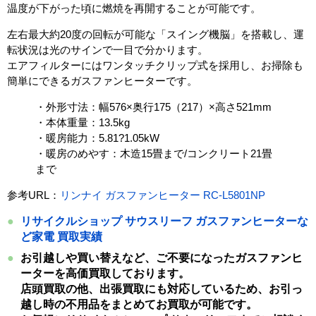
温度が下がった頃に燃焼を再開することが可能です。
左右最大約20度の回転が可能な「スイング機脳」を搭載し、運
転状況は光のサインで一目で分かります。
エアフィルターにはワンタッチクリップ式を採用し、お掃除も
簡単にできるガスファンヒーターです。
・外形寸法：幅576×奥行175（217）×高さ521mm
・本体重量：13.5kg
・暖房能力：5.81?1.05kW
・暖房のめやす：木造15畳まで/コンクリート21畳
まで
参考URL：
リンナイ ガスファンヒーター RC-L5801NP
リサイクルショップ サウスリーフ ガスファンヒーターな
ど
家電 買取実績
お引越しや買い替えなど、ご不要になったガスファンヒ
ーターを高価買取しております。
店頭買取の他、出張買取にも対応しているため、お引っ
越し時の不用品をまとめてお買取が可能です。