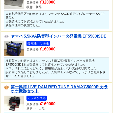
¥320000
買取価格
状態：新品
東京都千代田区のお客さまよりマランツ SACD対応CDプレーヤー SA-10
新品を
出張買取にてお買取させていただきました。
新品未使用の状態でした。
ヤマハ 5.5kVA防音型インバータ発電機 EF5500iSDE
発電機・溶接機
¥160000
買取価格
横須賀市のお客さまより、ヤマハ 5.5kVA防音型インバータ発電機
EF5500iSDEを出張買取にてお買取させていただきました。
キズ、汚れはほとんどなく、使用感があまりない美品の状態でした。
説明書は欠品しておりましたが、人気のモデルなのでしっかりとお買取さ
せていただきました。
第一興商 LIVE DAM RED TUNE DAM-XG5000R カラ
オケ機器セット
カラオケ機器
¥160000
買取価格
状態：中古品