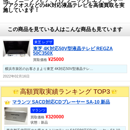
他、ソニーブラビア、パナソニックビエラ、シャー
プアクオスなどの4K対応液晶テレビを高価買取を実
施しています！
この商品を見ている人はこんな商品も見ています
東芝 レグザ
東芝 4K対応50V型液晶テレビ REGZA
50C350X
¥25000
買取価格
横浜市泉区のお客さまより東芝 4K対応50V型液晶テレ…
2022年02月16日
高額買取実績ランキング TOP3
マランツ SACD対応CDプレーヤー SA-10 新品
マランツ
¥320000
買取価格
状態：新品