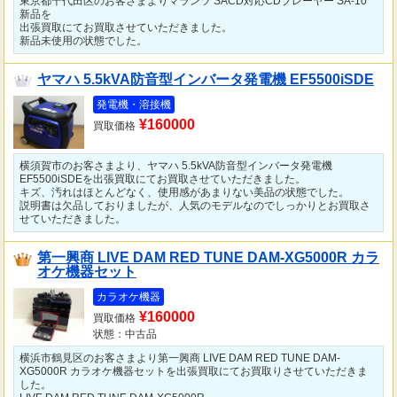
東京都千代田区のお客さまよりマランツ SACD対応CDプレーヤー SA-10
新品を
出張買取にてお買取させていただきました。
新品未使用の状態でした。
ヤマハ 5.5kVA防音型インバータ発電機 EF5500iSDE
発電機・溶接機
¥160000
買取価格
横須賀市のお客さまより、ヤマハ 5.5kVA防音型インバータ発電機
EF5500iSDEを出張買取にてお買取させていただきました。
キズ、汚れはほとんどなく、使用感があまりない美品の状態でした。
説明書は欠品しておりましたが、人気のモデルなのでしっかりとお買取さ
せていただきました。
第一興商 LIVE DAM RED TUNE DAM-XG5000R カラ
オケ機器セット
カラオケ機器
¥160000
買取価格
状態：中古品
横浜市鶴見区のお客さまより第一興商 LIVE DAM RED TUNE DAM-
XG5000R カラオケ機器セットを出張買取にてお買取りさせていただきま
した。