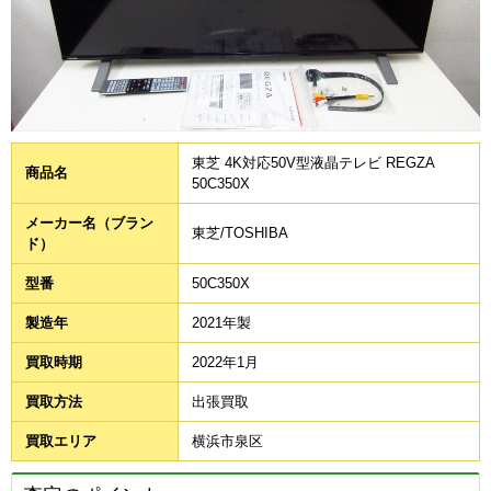
東芝 4K対応50V型液晶テレビ REGZA
商品名
50C350X
メーカー名（ブラン
東芝/TOSHIBA
ド）
型番
50C350X
製造年
2021年製
買取時期
2022年1月
買取方法
出張買取
買取エリア
横浜市泉区