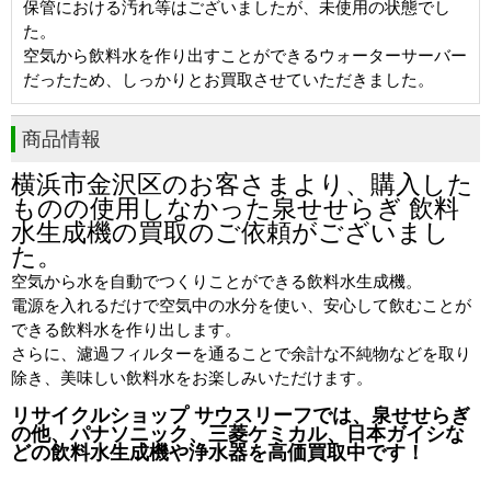
保管における汚れ等はございましたが、未使用の状態でし
た。
空気から飲料水を作り出すことができるウォーターサーバー
だったため、しっかりとお買取させていただきました。
商品情報
横浜市金沢区のお客さまより、購入した
ものの使用しなかった泉せせらぎ 飲料
水生成機の買取のご依頼がございまし
た。
空気から水を自動でつくりことができる飲料水生成機。
電源を入れるだけで空気中の水分を使い、安心して飲むことが
できる飲料水を作り出します。
さらに、濾過フィルターを通ることで余計な不純物などを取り
除き、美味しい飲料水をお楽しみいただけます。
リサイクルショップ サウスリーフでは、泉せせらぎ
の他、パナソニック、三菱ケミカル、日本ガイシ
な
どの飲料水生成機や浄水器を高価買取中です！