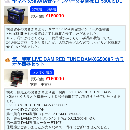
ヤマハ 5.5kVA防音型インバータ発電機 EF5500iSDE
発電機・溶接機
¥160000
買取価格
横須賀市のお客さまより、ヤマハ 5.5kVA防音型インバータ発電機
EF5500iSDEを出張買取にてお買取させていただきました。
キズ、汚れはほとんどなく、使用感があまりない美品の状態でした。
説明書は欠品しておりましたが、人気のモデルなのでしっかりとお買取さ
せていただきました。
第一興商 LIVE DAM RED TUNE DAM-XG5000R カラ
オケ機器セット
カラオケ機器
¥160000
買取価格
状態：中古品
横浜市鶴見区のお客さまより第一興商 LIVE DAM RED TUNE DAM-
XG5000R カラオケ機器セットを出張買取にてお買取りさせていただきま
した。
LIVE DAM RED TUNE DAM-XG5000R
デンモクiD CM1000-DK
第一興商 DAM専用CDドライブ DAM-CD5000A
第一興商 DAM用アクセスポイント WZR-AGL300NH-DK
第一興商 DAM専用ルーター RT107e
使用感はございましたが大きなキズ、汚れはございませんでした。