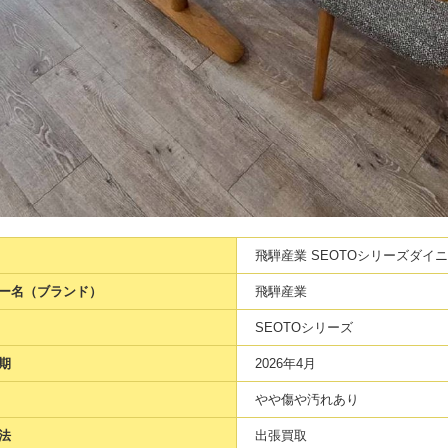
飛騨産業 SEOTOシリーズダイ
ー名（ブランド）
飛騨産業
SEOTOシリーズ
期
2026年4月
やや傷や汚れあり
法
出張買取