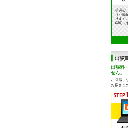
横浜を
（不要
ります。フ
039)
出張
出張料
せん。
お引越し
お客さま