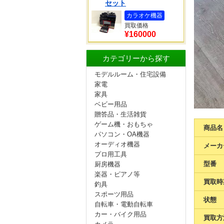
セット
カラオケ機器
買取価格
¥160000
カテゴリーから探す
モデルルーム・住宅設備
家電
家具
ベビー用品
贈答品・生活雑貨
ゲーム機・おもちゃ
商品名
パソコン・OA機器
オーディオ機器
メーカ
プロ用工具
型番
厨房機器
楽器・ピアノ等
買取時
釣具
スポーツ用品
状態
自転車・電動自転車
カー・バイク用品
買取方