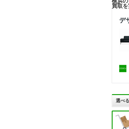
横浜の
買取を
選べる