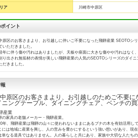
リア
川崎市中原区
のポイント
中原区のお客さまより、お引越しに伴いご不要になった飛騨産業 SEOTOシ
ていただきました。
経年に伴う傷や汚れはありましたが、天板や座面に大きな傷やや汚れはなく
削り出され無垢材の表情が美しい飛騨産業の人気のSEOTOシリーズのダイ
ただきました。
情報
中原区
のお客さまより、お引越しのためご不要にな
イニングテーブル、ダイニングチェア、ベンチの
騨産業
騨の家具の老舗メーカー・飛騨産業。
920年、飛騨産業は飛騨の山々に使われないままにあるブナの木を有効活用し
こには地域に産業を興し、人の営みを豊かにするという強い想いがあり、現在
は単なる道具ではありません。人の暮らしと共にあり、家族や大切な人たちの