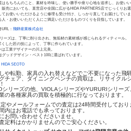
質はもちろんのこと、素材を吟味し、使い勝手や座り心地を追求し、お使いい
。販売においても、直営店や全国に広がるHIDA PARTNERS店でじっくり
してお使いいただけるように修理も受け付け、しっかり直してお届けしていま
る人・お使いいただく人にご満足いただけるものづくりを目指しています。
考URL：
飛騨産業株式会社
Oシリーズは、丁寧に削り出され、無垢材の素材感が感じられるディティール。
尽くした匠の技によって、丁寧に作られています。
ーは工業デザイナーの川上元美。
にはグッドデザイン・ベスト100に選ばれています。
：
HIDA SEOTO
しや転勤、家具の入れ替えなどでご不要になった飛
グチェア、ダイニングベンチの買取は、リサイクルシ
！
TOシリーズの他、VIOLAシリーズやYURURIシリー
業の各種家具の買取を積極的に行なっております。
E査定やメールフォームでの査定は24時間受付しており
間内はお電話でも承っております。
にお問い合わせくださいませ。
査定料はかかりませんのでご安心ください。