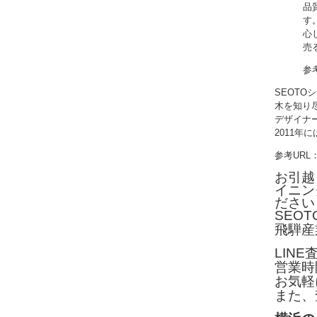
品
す
心
売
参
SEOT
木を知り
デザイナ
2011年
参考URL
お引越
イニン
ださい
SEO
飛騨産
LIN
営業時
お気軽
また、