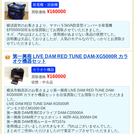
発電機・溶接機
¥160000
買取価格
横須賀市のお客さまより、ヤマハ 5.5kVA防音型インバータ発電機
EF5500iSDEを出張買取にてお買取させていただきました。
キズ、汚れはほとんどなく、使用感があまりない美品の状態でした。
説明書は欠品しておりましたが、人気のモデルなのでしっかりとお買取さ
せていただきました。
第一興商 LIVE DAM RED TUNE DAM-XG5000R カラ
オケ機器セット
カラオケ機器
¥160000
買取価格
状態：中古品
横浜市鶴見区のお客さまより第一興商 LIVE DAM RED TUNE DAM-
XG5000R カラオケ機器セットを出張買取にてお買取りさせていただきま
した。
LIVE DAM RED TUNE DAM-XG5000R
デンモクiD CM1000-DK
第一興商 DAM専用CDドライブ DAM-CD5000A
第一興商 DAM用アクセスポイント WZR-AGL300NH-DK
第一興商 DAM専用ルーター RT107e
使用感はございましたが大きなキズ、汚れはございませんでした。
まとめてご売却いただけましたので査定アップさせていただきました。