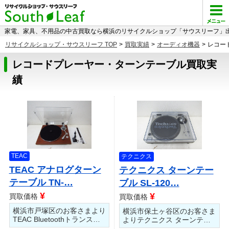
家電、家具、不用品の中古買取なら横浜のリサイクルショップ「サウスリーフ」出
リサイクルショップ・サウスリーフ TOP
>
買取実績
>
オーディオ機器
>
レコー
レコードプレーヤー・ターンテーブル買取実
績
TEAC
テクニクス
TEAC アナログターン
テクニクス ターンテー
テーブル TN-…
ブル SL-120…
¥
¥
買取価格
買取価格
横浜市戸塚区のお客さまより
横浜市保土ヶ谷区のお客さま
TEAC Bluetoothトランス…
よりテクニクス ターンテ…