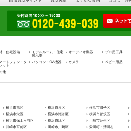
材・住宅設備
モデルルーム・住宅
オーディオ機器
プロ用工具
展示場
マートフォン・タ
パソコン・OA機器
カメラ
ベビー用品
レット
の他
横浜市旭区
横浜市泉区
横浜市磯子区
横浜市栄区
横浜市瀬谷区
横浜市都筑区
横浜市保土ヶ谷区
横浜市緑区
川崎市麻生区
川崎市宮前区
川崎市川崎区
愛川町・清川村