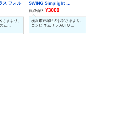
ラス フォル
SWING Simplight …
¥3000
買取価格
客さまより、
横浜市戸塚区のお客さまより、
リズム…
コンビ ネムリラ AUTO …