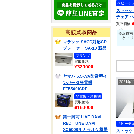
ベビーチ
ストッケ
チェア 
買取価格
高額買取商品
横浜市南
ッケ ト
マランツ SACD対応CD
プレーヤー SA-10 新品
マランツ
買取価格
¥320000
ヤマハ 5.5kVA防音型イ
2021年
ンバータ発電機
EF5500iSDE
発電機・溶接機
買取価格
¥160000
第一興商 LIVE DAM
RED TUNE DAM-
ベビーチ
XG5000R カラオケ機器
ストッケ