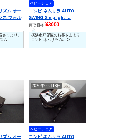
ベビーチェア
リズム オー
コンビ ネムリラ AUTO
ラス フォル
SWING Simplight …
¥3000
買取価格
客さまより、
横浜市戸塚区のお客さまより、
リズム…
コンビ ネムリラ AUTO …
2020年09月18日
ベビーチェア
リズム オー
コンビ ネムリラ AUTO