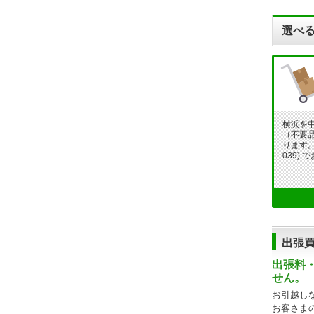
選べる
横浜を
（不要
ります。フ
039)
出張
出張料
せん。
お引越し
お客さま