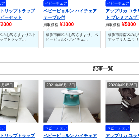
ェア
ベビーチェア
ベビーチェア
 トリップトラップ
ベビービョルン ハイチェア
アップリカ ユラ
ベビーセット
テーブル付
ト プレミアムプ
テシ…
¥2000
¥1000
¥5000
買取価格
買取価格
区のお客さまよりスト
横浜市南区のお客さまより、ベ
横浜市港南区のお
リップトラップ…
ビービョルン ハイチェ…
アップリカ ユラ
記事一覧
11月05日
2021年08月13日
2020年09月26日
ェア
ベビーチェア
ベビーチェア
 トリップトラップ
ベビービョルン ハイチェア
アップリカ ユラ