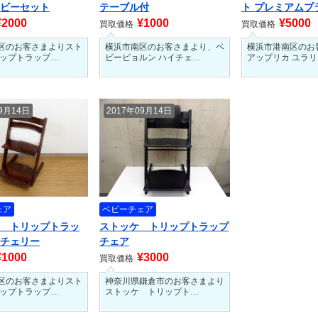
ベビーセット
テーブル付
ト プレミアムプ
テシ…
¥2000
¥1000
¥5000
買取価格
買取価格
区のお客さまよりスト
横浜市南区のお客さまより、ベ
横浜市港南区のお
リップトラップ…
ビービョルン ハイチェ…
アップリカ ユラ
09月14日
2017年09月14日
ェア
ベビーチェア
 トリップトラッ
ストッケ トリップトラップ
 チェリー
チェア
¥1000
¥3000
買取価格
区のお客さまよりスト
神奈川県鎌倉市のお客さまより
リップトラップ…
ストッケ トリップト…