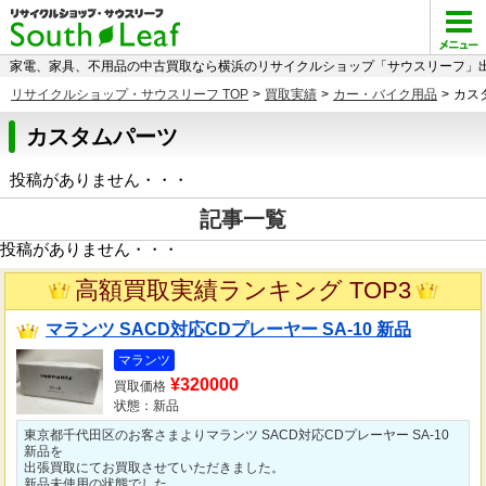
家電、家具、不用品の中古買取なら横浜のリサイクルショップ「サウスリーフ」出
リサイクルショップ・サウスリーフ TOP
>
買取実績
>
カー・バイク用品
>
カス
カスタムパーツ
投稿がありません・・・
記事一覧
投稿がありません・・・
高額買取実績ランキング TOP3
マランツ SACD対応CDプレーヤー SA-10 新品
マランツ
¥320000
買取価格
状態：新品
東京都千代田区のお客さまよりマランツ SACD対応CDプレーヤー SA-10
新品を
出張買取にてお買取させていただきました。
新品未使用の状態でした。