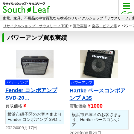
家電、家具、不用品の中古買取なら横浜のリサイクルショップ「サウスリーフ」出
リサイクルショップ・サウスリーフ TOP
>
買取実績
>
楽器・ピアノ等
>
パワー
パワーアンプ買取実績
パワーアンプ
パワーアンプ
Fender コンボアンプ
Hartke ベースコンボア
SVD-20…
ンプ A35
¥
¥1000
買取価格
買取価格
横浜市磯子区のお客さまより
横浜市戸塚区のお客さまよ
Fender コンボアンプ SVD…
り、Hartke ベースコンボ
ア…
2022年09月17日
2020年08月29日