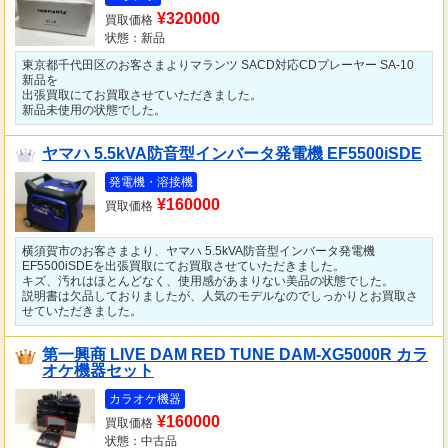
¥320000
買取価格
状態：新品
東京都千代田区のお客さまよりマランツ SACD対応CDプレーヤー SA-10
新品を
出張買取にてお買取させていただきました。
新品未使用の状態でした。
ヤマハ 5.5kVA防音型インバータ発電機 EF5500iSDE
発電機・溶接機
¥160000
買取価格
横須賀市のお客さまより、ヤマハ 5.5kVA防音型インバータ発電機
EF5500iSDEを出張買取にてお買取させていただきました。
キズ、汚れはほとんどなく、使用感があまりない美品の状態でした。
説明書は欠品しておりましたが、人気のモデルなのでしっかりとお買取さ
せていただきました。
第一興商 LIVE DAM RED TUNE DAM-XG5000R カラ
オケ機器セット
カラオケ機器
¥160000
買取価格
状態：中古品