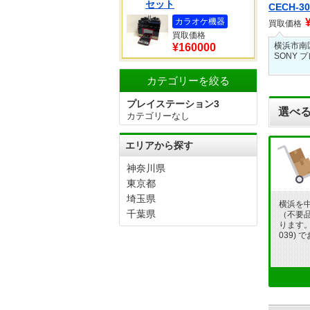
セット
CECH-3
カラオケ機器
買取価格
買取価格
横浜市南
¥160000
SONY 
カテゴリーを絞る
プレイステーション3
選べる
カテゴリーなし
エリアから探す
神奈川県
東京都
埼玉県
横浜を
千葉県
（不要
ります。フ
039)