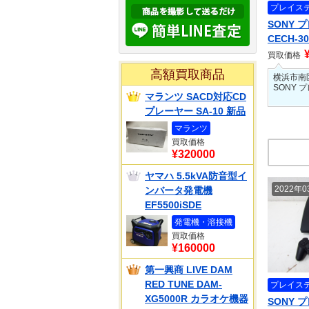
プレイス
SONY 
CECH-3
買取価格
高額買取商品
横浜市南
SONY 
マランツ SACD対応CD
プレーヤー SA-10 新品
マランツ
買取価格
¥320000
ヤマハ 5.5kVA防音型イ
2022年
ンバータ発電機
EF5500iSDE
発電機・溶接機
買取価格
¥160000
第一興商 LIVE DAM
RED TUNE DAM-
プレイス
XG5000R カラオケ機器
SONY 