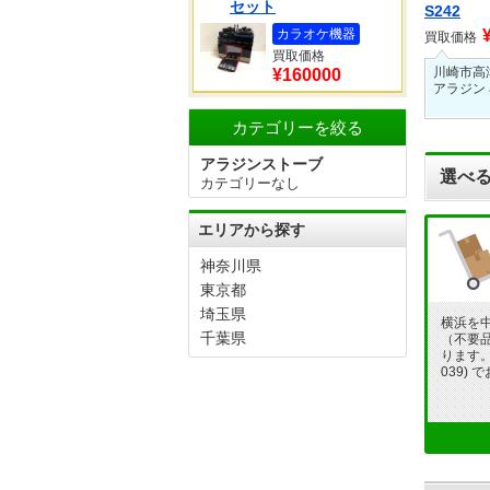
セット
S242
カラオケ機器
買取価格
買取価格
川崎市高
¥160000
アラジン
カテゴリーを絞る
アラジンストーブ
選べる
カテゴリーなし
エリアから探す
神奈川県
東京都
埼玉県
横浜を
千葉県
（不要
ります。フ
039)