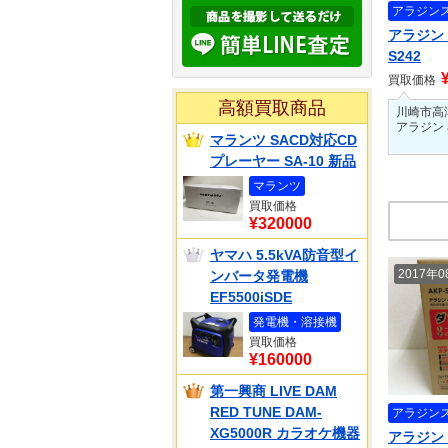
アラジン
アラジン 
S242
買取価格
高額買取商品
川崎市高
アラジン
マランツ SACD対応CD
プレーヤー SA-10 新品
マランツ
買取価格
¥320000
ヤマハ 5.5kVA防音型イ
2017年
ンバータ発電機
EF5500iSDE
発電機・溶接機
買取価格
¥160000
第一興商 LIVE DAM
RED TUNE DAM-
アラジン
XG5000R カラオケ機器
アラジン 