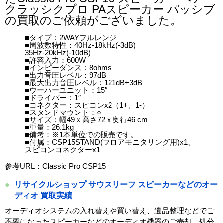
クラッシクプロ PAスピーカー パッシブ
の買取のご依頼がございました。
■タイプ：2WAYフルレンジ
■周波数特性：40Hz-18kHz(-3dB)
35Hz-20kHz(-10dB)
■許容入力：600W
■インピーダンス：8ohms
■出力音圧レベル：97dB
■最大出力音圧レベル：121dB+3dB
■ウーハーユニット：15″
■ドライバー：1″
■コネクター：スピコンx2（1+、1-）
■スタンドマウント：○
■サイズ：幅49ｘ高さ72ｘ奥行46 cm
■重量：26.1kg
■備考：※1本単位での販売です。
■付属：CSP15STAND(フロアモニタリング用)x1、
スピコンコネクターx1
参考URL：Classic Pro CSP15
リサイクルショップ サウスリーフ スピーカーなどのオー
ディオ 買取実績
オーディオシステムの入れ替えや買い替え、遺品整理などでご
不要になったスピーカーなどのオーディオ機器のご売却、処分