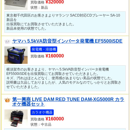
¥320000
買取価格
状態：新品
東京都千代田区のお客さまよりマランツ SACD対応CDプレーヤー SA-10
新品を
出張買取にてお買取させていただきました。
新品未使用の状態でした。
ヤマハ 5.5kVA防音型インバータ発電機 EF5500iSDE
発電機・溶接機
¥160000
買取価格
横須賀市のお客さまより、ヤマハ 5.5kVA防音型インバータ発電機
EF5500iSDEを出張買取にてお買取させていただきました。
キズ、汚れはほとんどなく、使用感があまりない美品の状態でした。
説明書は欠品しておりましたが、人気のモデルなのでしっかりとお買取さ
せていただきました。
第一興商 LIVE DAM RED TUNE DAM-XG5000R カラ
オケ機器セット
カラオケ機器
¥160000
買取価格
状態：中古品