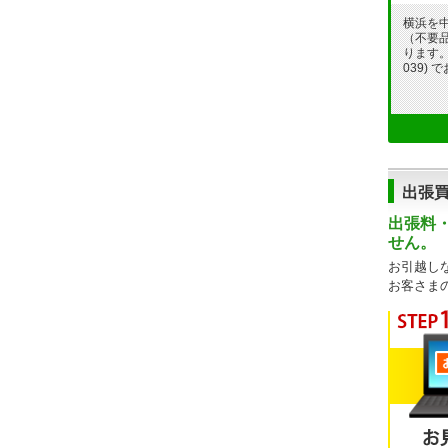
横浜を
（不要
ります。フ
039)
出張
出張料
せん。
お引越し
お客さま