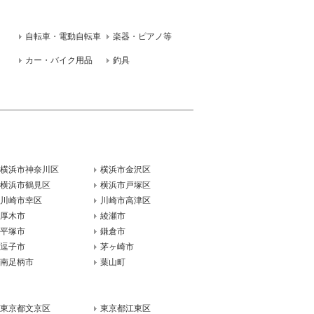
自転車・電動自転車
楽器・ピアノ等
カー・バイク用品
釣具
横浜市神奈川区
横浜市金沢区
横浜市鶴見区
横浜市戸塚区
川崎市幸区
川崎市高津区
厚木市
綾瀬市
平塚市
鎌倉市
逗子市
茅ヶ崎市
南足柄市
葉山町
東京都文京区
東京都江東区