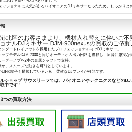
用における傷や汚れがありました。
ェッショナルに人気があるパイオニアのDJミキサーだったため、しっかりと
情報
港北区のお客さまより、機材入れ替えに伴いご不
ョナルDJミキサー DJM-900nexusの買取のご
タンダードレイアウトを採用したプロフェッショナル向けDJミキサー。
シップモデルDJM-2000と同じオーディオ入出力回路を搭載し、原音に忠実
ェーダーノブを2本の金属シャフトで支持。
ほか、スムーズな動きを可能としています。
やLINK端子も搭載しているため、柔軟なDJプレイが可能です。
ルショップ サウスリーフでは、パイオニアやテクニクス
などのD
取中です！
3つの買取方法