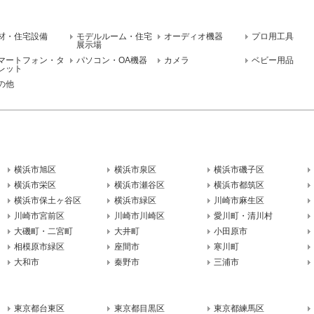
材・住宅設備
モデルルーム・住宅
オーディオ機器
プロ用工具
展示場
マートフォン・タ
パソコン・OA機器
カメラ
ベビー用品
レット
の他
横浜市旭区
横浜市泉区
横浜市磯子区
横浜市栄区
横浜市瀬谷区
横浜市都筑区
横浜市保土ヶ谷区
横浜市緑区
川崎市麻生区
川崎市宮前区
川崎市川崎区
愛川町・清川村
大磯町・二宮町
大井町
小田原市
相模原市緑区
座間市
寒川町
大和市
秦野市
三浦市
東京都台東区
東京都目黒区
東京都練馬区