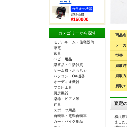
セット
カラオケ機器
買取価格
¥160000
カテゴリーから探す
商品名
モデルルーム・住宅設備
メーカ
家電
家具
型番
ベビー用品
贈答品・生活雑貨
買取時
ゲーム機・おもちゃ
買取方
パソコン・OA機器
オーディオ機器
買取エ
プロ用工具
厨房機器
楽器・ピアノ等
査定
釣具
スポーツ用品
自転車・電動自転車
横浜市
カー・バイク用品
ました