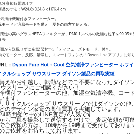
危険察知時電源オフ
品の寸法：W24.8xD24.8 x H76.4 cm
空気清浄機能付きファンヒーター。
風モードと涼風モードを備え、夏冬の両方で使える。
密閉性の高いグラスHEPAフィルターが、PM0.1レベルの微細な粒子を99.9
除去
正面から送風せずに空気清浄する「ディフューズドモード」付き。
動でモニター、反応、清浄し、スマートフォンの「Dyson Link アプリ」に知
URL：
Dyson Pure Hot + Cool 空気清浄ファンヒーター ホ
イクルショップ サウスリーフ ダイソン製品の買取実績
替えやお引越し、転勤などでご不要になったダイソ
サウスリーフにご相談ください！
浄機付ファンヒーターの他、加湿空気清浄機、コー
います。
リサイクルショップ サウスリーフではダイソンの他
どのデザイン家電の高価買取を実施しています。
24時間受付中のLINE査定が人気です。
から写真を撮影して送信するだけで、査定依頼が可
でご依頼の方は、10時から19時まで受付しておりま
のご依頼をお待ちしております。