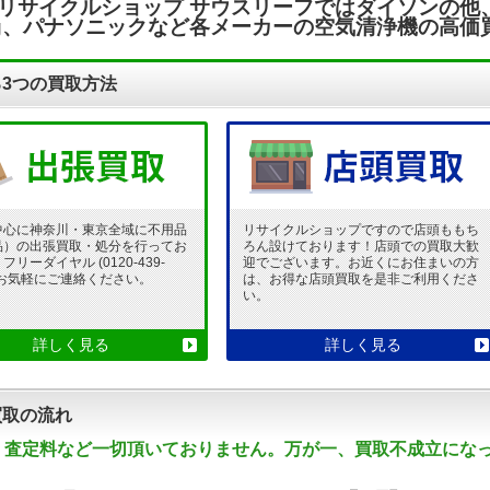
リサイクルショップ サウスリーフではダイソンの他
dog、パナソニックなど各メーカーの空気清浄機の高
3つの買取方法
中心に神奈川・東京全域に不用品
リサイクルショップですので店頭ももち
品）の出張買取・処分を行ってお
ろん設けております！店頭での買取大歓
リーダイヤル (0120-439-
迎でございます。お近くにお住まいの方
 でお気軽にご連絡ください。
は、お得な店頭買取を是非ご利用くださ
い。
詳しく見る
詳しく見る
買取の流れ
・査定料など一切頂いておりません。万が一、買取不成立にな