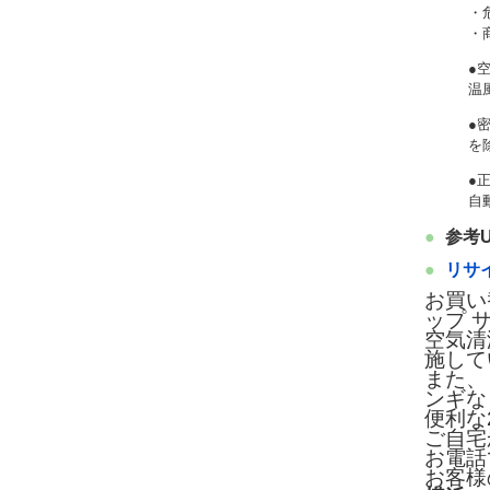
・
・商
●
温
●
を
●
自
参考
リサ
お買い
ップ 
空気清
施して
また、
ンギな
便利な
ご自宅
お電話
お客様