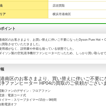
法
店頭買取
リア
横浜市港南区
のポイント
南区のお客さまより、お買い替えに伴いご不要になったDyson Pure Hot + 
お買取させていただきました。
使用感がなく、説明書や外箱も揃っている状態でした。
ダイソン製の空気清浄機付ファンヒーターだったため、しっかり買い取らせ
情報
港南区
のお客さまより、買い替えに伴いご不要になったDys
浄ファンヒーター HP04の買取のご依頼がござい
電動ファンのデザイン：フロアファン
電源：電源コード式
タイマー：スリープタイマー/15分～9時間
自動電源オフ