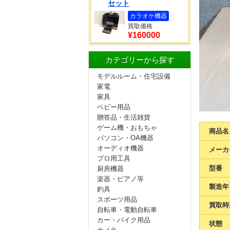
セット
カラオケ機器
買取価格
¥160000
カテゴリーから探す
モデルルーム・住宅設備
家電
家具
ベビー用品
贈答品・生活雑貨
ゲーム機・おもちゃ
商品名
パソコン・OA機器
オーディオ機器
メーカ
プロ用工具
型番
厨房機器
楽器・ピアノ等
製造年
釣具
スポーツ用品
買取時
自転車・電動自転車
カー・バイク用品
状態