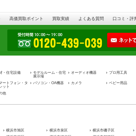
法
高価買取ポイント
買取実績
よくある質問
口コミ・評
材・住宅設備
モデルルーム・住宅
オーディオ機器
プロ用工具
展示場
マートフォン・タ
パソコン・OA機器
カメラ
ベビー用品
レット
の他
横浜市旭区
横浜市泉区
横浜市磯子区