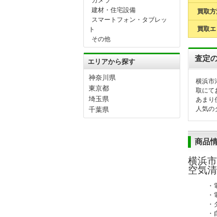
カメラ
建材・住宅設備
買取方
スマートフォン・タブレッ
買取エ
ト
その他
査定
エリアから探す
神奈川県
横浜市港
東京都
取にて
埼玉県
あまり
人気の
千葉県
商品
横浜市
空気清
・
・
・
・