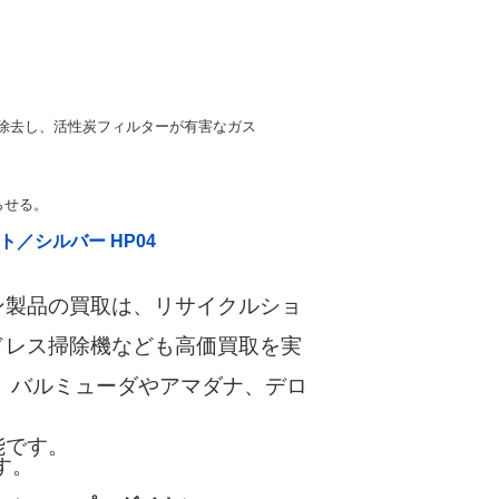
5％除去し、活性炭フィルターが有害なガス
らせる。
ワイト／シルバー HP04
ン製品の買取は、リサイクルショ
ドレス掃除機なども高価買取を実
、バルミューダやアマダナ、デロ
能です。
す。