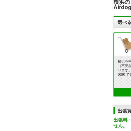
横浜の
Air
選べる
横浜を
（不要
ります。フ
039)
出張
出張料
せん。