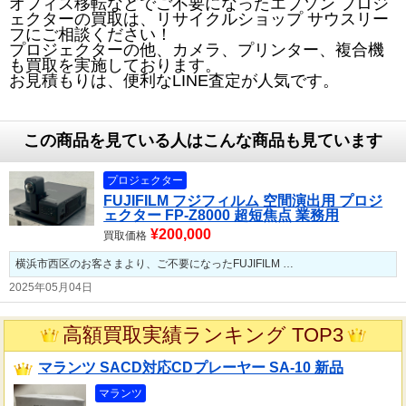
オフィス移転などでご不要になったエプソン プロジ
ェクターの買取は、リサイクルショップ サウスリー
フにご相談ください！
プロジェクターの他、カメラ、プリンター、複合機
も買取を実施しております。
お見積もりは、便利なLINE査定が人気です。
この商品を見ている人はこんな商品も見ています
プロジェクター
FUJIFILM フジフィルム 空間演出用 プロジ
ェクター FP-Z8000 超短焦点 業務用
¥200,000
買取価格
横浜市西区のお客さまより、ご不要になったFUJIFILM …
2025年05月04日
高額買取実績ランキング TOP3
マランツ SACD対応CDプレーヤー SA-10 新品
マランツ