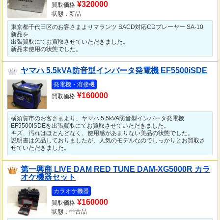
¥320000
買取価格
状態：新品
東京都千代田区のお客さまよりマランツ SACD対応CDプレーヤー SA-10
新品を
出張買取にてお買取させていただきました。
新品未使用の状態でした。
ヤマハ 5.5kVA防音型インバータ発電機 EF5500iSDE
発電機・溶接機
¥160000
買取価格
横須賀市のお客さまより、ヤマハ 5.5kVA防音型インバータ発電機
EF5500iSDEを出張買取にてお買取させていただきました。
キズ、汚れはほとんどなく、使用感があまりない美品の状態でした。
説明書は欠品しておりましたが、人気のモデルなのでしっかりとお買取さ
せていただきました。
第一興商 LIVE DAM RED TUNE DAM-XG5000R カラ
オケ機器セット
カラオケ機器
¥160000
買取価格
状態：中古品