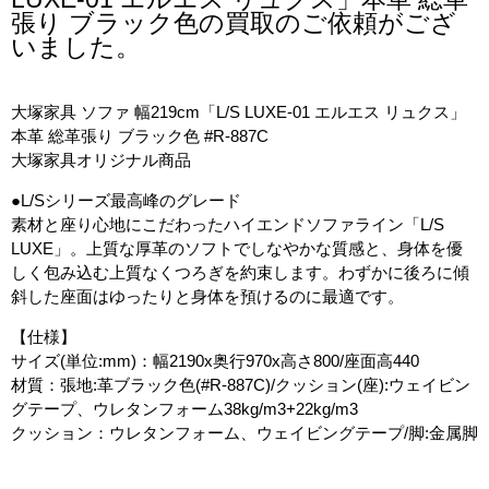
張り ブラック色の買取のご依頼がござ
いました。
大塚家具 ソファ 幅219cm「L/S LUXE-01 エルエス リュクス」
本革 総革張り ブラック色 #R-887C
大塚家具オリジナル商品
●L/Sシリーズ最高峰のグレード
素材と座り心地にこだわったハイエンドソファライン「L/S
LUXE」。上質な厚革のソフトでしなやかな質感と、身体を優
しく包み込む上質なくつろぎを約束します。わずかに後ろに傾
斜した座面はゆったりと身体を預けるのに最適です。
【仕様】
サイズ(単位:mm)：幅2190x奥行970x高さ800/座面高440
材質：張地:革ブラック色(#R-887C)/クッション(座):ウェイビン
グテープ、ウレタンフォーム38kg/m3+22kg/m3
クッション：ウレタンフォーム、ウェイビングテープ/脚:金属脚