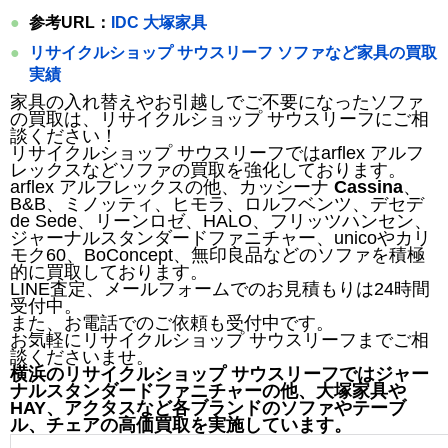
参考URL：
IDC 大塚家具
リサイクルショップ サウスリーフ ソファなど家具の買取
実績
家具の入れ替えやお引越しでご不要になったソファ
の買取は、リサイクルショップ サウスリーフにご相
談ください！
リサイクルショップ サウスリーフではarflex アルフ
レックスなどソファの買取を強化しております。
arflex アルフレックスの他、カッシーナ
Cassina
、
B&B、ミノッティ、ヒモラ、ロルフベンツ、デセデ
de Sede、リーンロゼ、HALO、フリッツハンセン、
ジャーナルスタンダードファニチャー、unicoやカリ
モク60、BoConcept、無印良品などのソファを積極
的に買取しております。
LINE査定、メールフォームでのお見積もりは24時間
受付中。
また、お電話でのご依頼も受付中です。
お気軽にリサイクルショップ サウスリーフまでご相
談くださいませ。
横浜のリサイクルショップ サウスリーフではジャー
ナルスタンダードファニチャーの他、大塚家具や
HAY、アクタスなど各ブランドのソファやテーブ
ル、チェアの高価買取を実施しています。