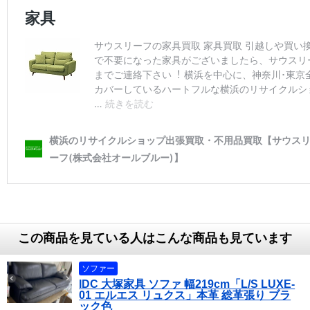
この商品を見ている人はこんな商品も見ています
ソファー
IDC 大塚家具 ソファ 幅219cm「L/S LUXE-
01 エルエス リュクス」本革 総革張り ブラ
ック色