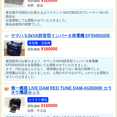
¥320000
買取価格
状態：新品
東京都千代田区のお客さまよりマランツ SACD対応CDプレーヤー SA-10
新品を
出張買取にてお買取させていただきました。
新品未使用の状態でした。
ヤマハ 5.5kVA防音型インバータ発電機 EF5500iSDE
発電機・溶接機
¥160000
買取価格
横須賀市のお客さまより、ヤマハ 5.5kVA防音型インバータ発電機
EF5500iSDEを出張買取にてお買取させていただきました。
キズ、汚れはほとんどなく、使用感があまりない美品の状態でした。
説明書は欠品しておりましたが、人気のモデルなのでしっかりとお買取さ
せていただきました。
第一興商 LIVE DAM RED TUNE DAM-XG5000R カラ
オケ機器セット
カラオケ機器
¥160000
買取価格
状態：中古品