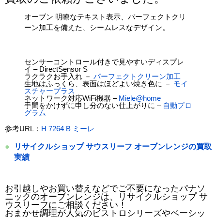
オーブン 明瞭なテキスト表示、パーフェクトクリ
ーン加工を備えた、シームレスなデザイン。
センサーコントロール付きで見やすいディスプレ
イ – DirectSensor S
ラクラクお手入れ －
パーフェクトクリーン加工
生地はふっくら、表面はほどよい焼き色に －
モイ
スチャープラス
ネットワーク対応WiFi機器 –
Miele@home
手間をかけずに申し分のない仕上がりに –
自動プロ
グラム
参考URL：
H 7264 B ミーレ
リサイクルショップ サウスリーフ オーブンレンジの買取
実績
お引越しやお買い替えなどでご不要になったパナソ
ニックのオーブンレンジは、リサイクルショップ サ
ウスリーフにご相談ください！
おまかせ調理が人気のビストロシリーズやベーシッ