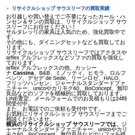
リサイクルショップ サウスリーフの買取実績
お引越しや買い替えでご不要になったカール・ハ
ンセン＆サンの買取は、リサイクルショップ サウ
スリーフにお任せください！
サルタレッリの家具は人気のため、強化買取中で
す。
その他にも、ダイニングセットなども買取してお
ります。
リサイクルショップ サウスリーフではアクタスや
arflex アルフレックスなどソファの買取を強化し
ております。
arflex アルフレックスの他、カッシー
ナ
Cassina
、B&B、ミノッティ、ヒモラ、ロルフ
ベンツ、デセデ de Sede、リーンロゼ、HALO、
フリッツハンセン、ジャーナルスタンダードファ
ニチャー、unicoやカリモク60、BoConcept、無印
良品などのソファを積極的に買取しております。
LINE査定、メールフォームでのお見積もりは24時
間受付中。
また、お電話でのご依頼も受付中です。
お気軽にリサイクルショップ サウスリーフまでご
相談くださいませ。
横浜のリサイクルショップ サウスリーフでは、
ジ
ャーナルスタンダードファニチャー、unicoやカリ
モク60、BoConcept、無印良品などのソファを積