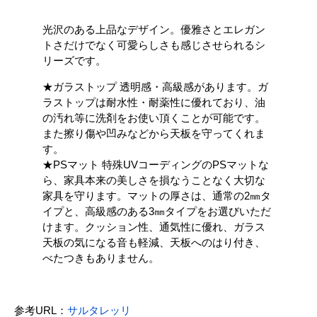
光沢のある上品なデザイン。優雅さとエレガン
トさだけでなく可愛らしさも感じさせられるシ
リーズです。
★ガラストップ 透明感・高級感があります。ガ
ラストップは耐水性・耐薬性に優れており、油
の汚れ等に洗剤をお使い頂くことが可能です。
また擦り傷や凹みなどから天板を守ってくれま
す。
★PSマット 特殊UVコーディングのPSマットな
ら、家具本来の美しさを損なうことなく大切な
家具を守ります。マットの厚さは、通常の2㎜タ
イプと、高級感のある3㎜タイプをお選びいただ
けます。クッション性、通気性に優れ、ガラス
天板の気になる音も軽減、天板へのはり付き、
べたつきもありません。
参考URL：
サルタレッリ