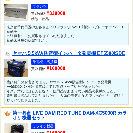
マランツ
¥320000
買取価格
状態：新品
東京都千代田区のお客さまよりマランツ SACD対応CDプレーヤー SA-10
新品を
出張買取にてお買取させていただきました。
新品未使用の状態でした。
ヤマハ 5.5kVA防音型インバータ発電機 EF5500iSDE
発電機・溶接機
¥160000
買取価格
横須賀市のお客さまより、ヤマハ 5.5kVA防音型インバータ発電機
EF5500iSDEを出張買取にてお買取させていただきました。
キズ、汚れはほとんどなく、使用感があまりない美品の状態でした。
説明書は欠品しておりましたが、人気のモデルなのでしっかりとお買取さ
せていただきました。
第一興商 LIVE DAM RED TUNE DAM-XG5000R カラ
オケ機器セット
カラオケ機器
¥160000