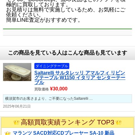
極的に買取しております。
お見積りは無料で実施しているため、お気軽にご
依頼ください。
簡単LINE査定がおすすめです。
この商品を見ている人はこんな商品も見ています
ダイニングテーブル
Saltarelli サルタレッリ アマルフィ リビン
グテーブル W1150 イタリア センターテー
ブル
¥30,000
買取価格
横須賀市のお客さまより、ご不要になったSaltarelli …
2025年06月21日
高額買取実績ランキング TOP3
マランツ SACD対応CDプレーヤー SA-10 新品