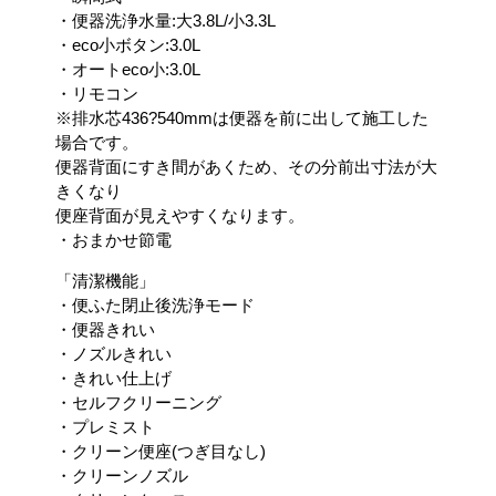
・便器洗浄水量:大3.8L/小3.3L
・eco小ボタン:3.0L
・オートeco小:3.0L
・リモコン
※排水芯436?540mmは便器を前に出して施工した
場合です。
便器背面にすき間があくため、その分前出寸法が大
きくなり
便座背面が見えやすくなります。
・おまかせ節電
「清潔機能」
・便ふた閉止後洗浄モード
・便器きれい
・ノズルきれい
・きれい仕上げ
・セルフクリーニング
・プレミスト
・クリーン便座(つぎ目なし)
・クリーンノズル