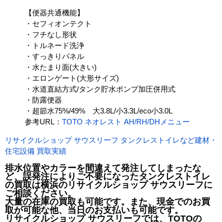
【便器共通機能】
・セフィオンテクト
・フチなし形状
・トルネード洗浄
・すっきりパネル
・水たまり面(大きい)
・エロンゲート(大形サイズ)
・水道直結方式/タンク貯水ポンプ加圧併用式
・防露便器
・超節水75%/49% 大3.8L/小3.3L/eco小3.0L
参考URL：
TOTO ネオレスト AH/RH/DHメニュー
リサイクルショップ サウスリーフ タンクレストイレなど建材・
住宅設備 買取実績
排水位置やカラーを間違えて発注してしまったな
ど、誤発注によりご不要になったタンクレストイレ
の買取は横浜のリサイクルショップ サウスリーフに
ご相談ください。
大量の在庫の買取も可能です。また、現金でのお買
取が可能な他、当日のお支払いも可能です。
リサイクルショップ サウスリーフでは、TOTOの