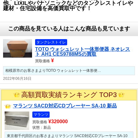
他、LIXILやパナソニックなどのタンクレストイレや
建材・住宅設備
を高価買取中です！
この商品を見ている人はこんな商品も見ています
タンクレストイレ
TOTO ウォシュレット一体形便器 ネオレス
ト AH1 CES9788MSの買取
¥
買取価格
相模原市のお客さまよりTOTO ウォシュレット一体形便…
2022年06月16日
高額買取実績ランキング TOP3
マランツ SACD対応CDプレーヤー SA-10 新品
マランツ
¥320000
買取価格
状態：新品
東京都千代田区のお客さまよりマランツ SACD対応CDプレーヤー SA-10