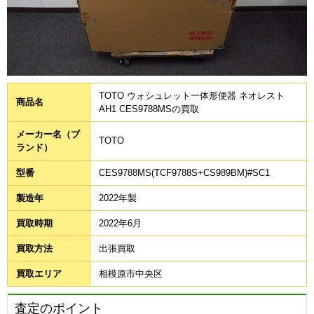
TOTO ウォシュレット一体形便器 ネオレスト
商品名
AH1 CES9788MSの買取
メーカー名（ブ
TOTO
ランド）
型番
CES9788MS(TCF9788S+CS989BM)#SC1
製造年
2022年製
買取時期
2022年6月
買取方法
出張買取
買取エリア
相模原市中央区
査定のポイント