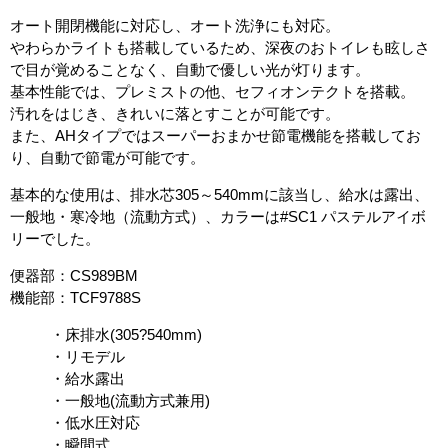
オート開閉機能に対応し、オート洗浄にも対応。
やわらかライトも搭載しているため、深夜のおトイレも眩しさ
で目が覚めることなく、自動で優しい光が灯ります。
基本性能では、プレミストの他、セフィオンテクトを搭載。
汚れをはじき、きれいに落とすことが可能です。
また、AHタイプではスーパーおまかせ節電機能を搭載してお
り、自動で節電が可能です。
基本的な使用は、排水芯305～540mmに該当し、給水は露出、
一般地・寒冷地（流動方式）、カラーは#SC1 パステルアイボ
リーでした。
便器部：CS989BM
機能部：TCF9788S
・床排水(305?540mm)
・リモデル
・給水露出
・一般地(流動方式兼用)
・低水圧対応
・瞬間式