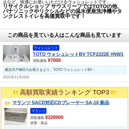
止など、快適にお使いいただけるウォシュレットです。
リサイクルショップ サウスリーフではTOTOの他、
パナソニックやリクシルなどの温水便座洗浄機やタ
ンクレストイレ
を高価買取中です！
この商品を見ている人はこんな商品も見ています
ウォシュレット
TOTO ウォシュレットBV TCF2222E #NW1
¥7000
買取価格
横浜市戸塚区のお客さまより、TOTO ウォシュレットBV…
2021年11月29日
高額買取実績ランキング TOP3
マランツ SACD対応CDプレーヤー SA-10 新品
マランツ
¥320000
買取価格
状態：新品