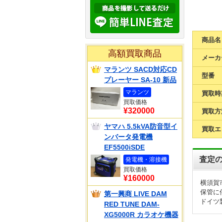
商品名
高額買取商品
メーカ
マランツ SACD対応CD
型番
プレーヤー SA-10 新品
マランツ
買取時
買取価格
¥320000
買取方
ヤマハ 5.5kVA防音型イ
買取エ
ンバータ発電機
EF5500iSDE
査定
発電機・溶接機
買取価格
¥160000
横須賀市
保管に
第一興商 LIVE DAM
ドイツ
RED TUNE DAM-
XG5000R カラオケ機器