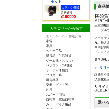
セット
商品
カラオケ機器
買取価格
横須賀
¥160000
ARC
王室御用
カテゴリーから探す
テーブル
モデルルーム・住宅設備
アーキテ
家電
丸、長方
家具
今回お買
ベビー用品
プレミア
贈答品・生活雑貨
参考URL
ゲーム機・おもちゃ
パソコン・OA機器
リサ
オーディオ機器
誤発注や
プロ用工具
洗面化粧
厨房機器
楽器・ピアノ等
リサイク
釣具
GEBE
スポーツ用品
自転車・電動自転車
選べる
カー・バイク用品