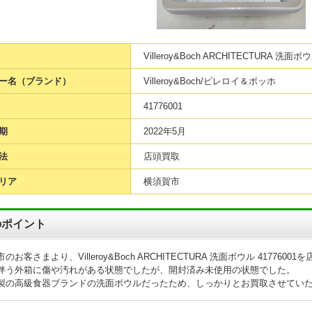
Villeroy&Boch ARCHITECTURA 洗面ボ
ー名（ブランド）
Villeroy&Boch/ビレロイ＆ボッホ
41776001
期
2022年5月
法
店頭買取
リア
横須賀市
のポイント
のお客さまより、Villeroy&Boch ARCHITECTURA 洗面ボウル 4177
伴う外箱に傷や汚れがある状態でしたが、開封済み未使用の状態でした。
製の高級食器ブランドの洗面ボウルだったため、しっかりとお買取させてい