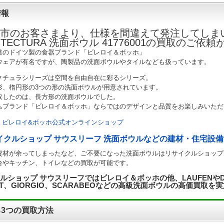
情報
市のお客さまより、仕様を間違えて発注してしまいご不要
HITECTURA 洗面ボウル 41776001の買取のご
達のドイツ製の食器ブランド「ビレロイ＆ボッホ」
ウェアが有名ですが、陶製品の洗面ボウルやタイルなども扱っています。
クチュラシリーズは空間を自由自在に彩るシリーズ。
形、楕円形の3つの形の洗面ボウルが用意されています。
取したのは、長方形の洗面ボウルでした。
ムブランド「ビレロイ＆ボッホ」ならではのデザインと品質をお楽しみいただ
：
ビレロイ&ボッホ公式オンラインショップ
イクルショップ サウスリーフ 洗面ボウルなどの建材・住宅設備
資材が余ってしまったなど、ご不要になった洗面ボウルはリサイクルショップ
台やキッチン、トイレなどの買取が可能です。
ルショップ サウスリーフではビレロイ＆ボッホの他、LAUFENやDURA
RIT、GIORGIO、SCARABEOなどの高級洗面ボウルの高価買取
3つの買取方法