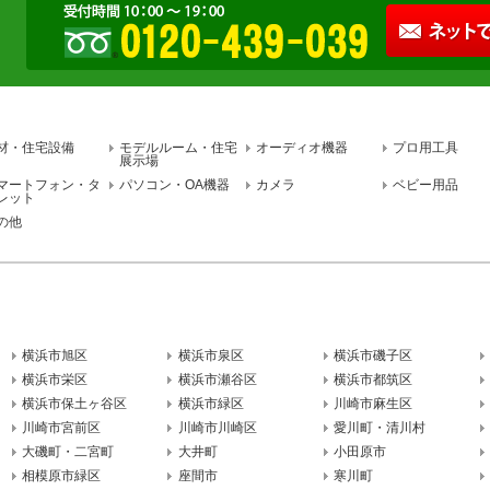
材・住宅設備
モデルルーム・住宅
オーディオ機器
プロ用工具
展示場
マートフォン・タ
パソコン・OA機器
カメラ
ベビー用品
レット
の他
横浜市旭区
横浜市泉区
横浜市磯子区
横浜市栄区
横浜市瀬谷区
横浜市都筑区
横浜市保土ヶ谷区
横浜市緑区
川崎市麻生区
川崎市宮前区
川崎市川崎区
愛川町・清川村
大磯町・二宮町
大井町
小田原市
相模原市緑区
座間市
寒川町