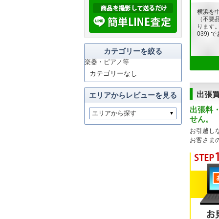
横浜を
（不要
ります。フ
039)
カテゴリーを絞る
楽器・ピアノ等
カテゴリーなし
出張
エリアからレビューを見る
出張料
せん。
お引越し
お客さま