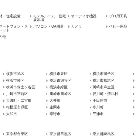
材・住宅設備
モデルルーム・住宅
オーディオ機器
プロ用工具
展示場
マートフォン・タ
パソコン・OA機器
カメラ
ベビー用品
レット
の他
横浜市旭区
横浜市泉区
横浜市磯子区
横浜市栄区
横浜市瀬谷区
横浜市都筑区
横浜市保土ヶ谷区
横浜市緑区
川崎市麻生区
川崎市宮前区
川崎市川崎区
愛川町・清川村
大磯町・二宮町
大井町
小田原市
相模原市緑区
座間市
寒川町
大和市
秦野市
三浦市
東京都台東区
東京都目黒区
東京都練馬区