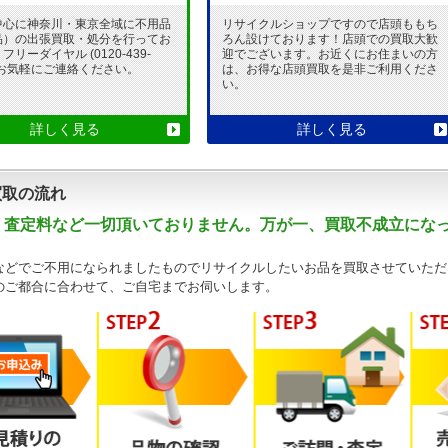
中心に神奈川・東京全域に不用品
リサイクルショップですので店頭ももち
品）の出張買取・処分を行ってお
ろん設けております！店頭での買取大歓
リーダイヤル (0120-439-
迎でございます。お近くにお住まいの方
 でお気軽にご連絡ください。
は、お得な店頭買取を是非ご利用くださ
い。
詳しく見る
詳しく見る
買取の流れ
・査定料など一切頂いておりません。万が一、買取不成立にな
などでご不用になられましたものでリサイクルしたいお品を買取させていただ
のご都合に合わせて、ご自宅までお伺いします。