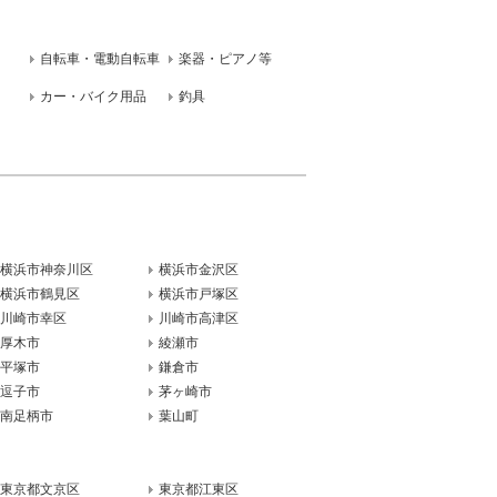
自転車・電動自転車
楽器・ピアノ等
カー・バイク用品
釣具
横浜市神奈川区
横浜市金沢区
横浜市鶴見区
横浜市戸塚区
川崎市幸区
川崎市高津区
厚木市
綾瀬市
平塚市
鎌倉市
逗子市
茅ヶ崎市
南足柄市
葉山町
東京都文京区
東京都江東区