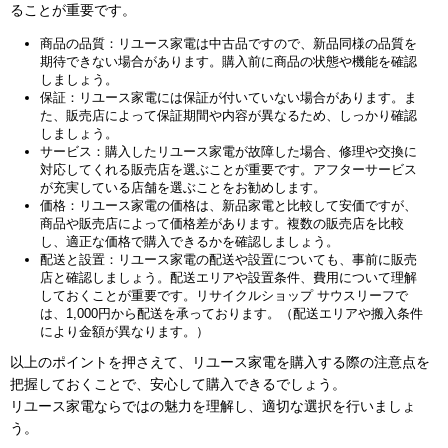
ることが重要です。
商品の品質：リユース家電は中古品ですので、新品同様の品質を
期待できない場合があります。購入前に商品の状態や機能を確認
しましょう。
保証：リユース家電には保証が付いていない場合があります。ま
た、販売店によって保証期間や内容が異なるため、しっかり確認
しましょう。
サービス：購入したリユース家電が故障した場合、修理や交換に
対応してくれる販売店を選ぶことが重要です。アフターサービス
が充実している店舗を選ぶことをお勧めします。
価格：リユース家電の価格は、新品家電と比較して安価ですが、
商品や販売店によって価格差があります。複数の販売店を比較
し、適正な価格で購入できるかを確認しましょう。
配送と設置：リユース家電の配送や設置についても、事前に販売
店と確認しましょう。配送エリアや設置条件、費用について理解
しておくことが重要です。リサイクルショップ サウスリーフで
は、1,000円から配送を承っております。（配送エリアや搬入条件
により金額が異なります。）
以上のポイントを押さえて、リユース家電を購入する際の注意点を
把握しておくことで、安心して購入できるでしょう。
リユース家電ならではの魅力を理解し、適切な選択を行いましょ
う。