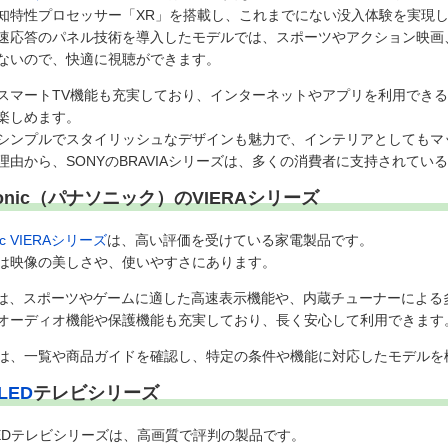
知特性プロセッサー「XR」を搭載し、これまでにない没入体験を実現
速応答のパネル技術を導入したモデルでは、スポーツやアクション映画
ないので、快適に視聴ができます。
スマートTV機能も充実しており、インターネットやアプリを利用でき
楽しめます。
シンプルでスタイリッシュなデザインも魅力で、インテリアとしてもマ
理由から、SONYのBRAVIAシリーズは、多くの消費者に支持されてい
sonic（パナソニック）のVIERAシリーズ
nic VIERAシリーズ
は、高い評価を受けている家電製品です。
は映像の美しさや、使いやすさにあります。
Aには、スポーツやゲームに適した高速表示機能や、内蔵チューナーによ
オーディオ機能や保護機能も充実しており、長く安心して利用できます
は、一覧や商品ガイドを確認し、特定の条件や機能に対応したモデルを
LED
テレビシリーズ
LEDテレビシリーズは、高画質で評判の製品です。