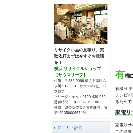
リサイクル品の見積り、買
取依頼まずは今すぐお電話
を！
横浜 リサイクルショップ
有
【サウスリーフ】
機
住所：〒232-0066 横浜市南区六
ッ川2-123-13 サウスMYビル1F
有機EL
フロア
テレビが
フリーダイヤル：0120-439-039
るためで
受付時間：10：00～19：00
神奈川県公安委員会古物商許可証
家電リ
第451350006574号
家電リサ
口コミ・評判
この結果