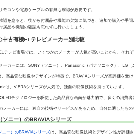
リモコンや電源ケーブルの有無も確認が必要です。
確認を怠ると、後から付属品や機能の欠如に気づき、追加で購入や手間
付属品や機能の確認も忘れずに行いましょう。
の中古有機ELテレビメーカー別比較
ELテレビ市場では、いくつかのメーカーが人気が高いことから、それ
メーカーには、SONY（ソニー）、Panasonic（パナソニック）、L
NYは、高品質な映像やデザインが特徴で、BRAVIAシリーズが高評価を受
asonicは、VIERAシリーズが人気で、独自の映像技術を持っています。
は、OLEDテクノロジーを駆使した高品質な画面が魅力的で、多くの消費
のメーカーには、独自の技術やサービスがあるため、自分に適したもの
（ソニー）のBRAVIAシリーズ
ソニー）のBRAVIAシリーズ
は、高品質な映像技術とデザイン性が評価さ