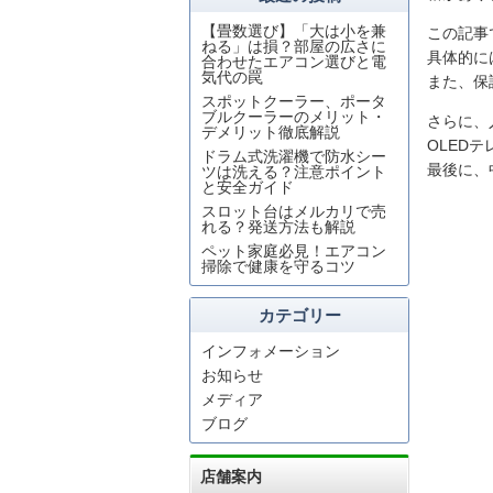
【畳数選び】「大は小を兼
この記事
ねる」は損？部屋の広さに
具体的に
合わせたエアコン選びと電
気代の罠
また、保
スポットクーラー、ポータ
ブルクーラーのメリット・
さらに、人
デメリット徹底解説
OLED
ドラム式洗濯機で防水シー
最後に、
ツは洗える？注意ポイント
と安全ガイド
スロット台はメルカリで売
れる？発送方法も解説
ペット家庭必見！エアコン
掃除で健康を守るコツ
カテゴリー
インフォメーション
お知らせ
メディア
ブログ
店舗案内