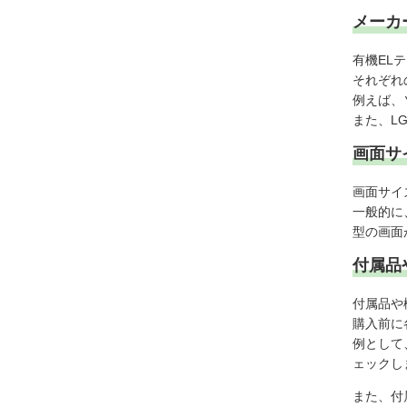
メーカ
有機EL
それぞれ
例えば、
また、L
画面サ
画面サイ
一般的に
型の画面
付属品
付属品や
購入前に
例として
ェックし
また、付