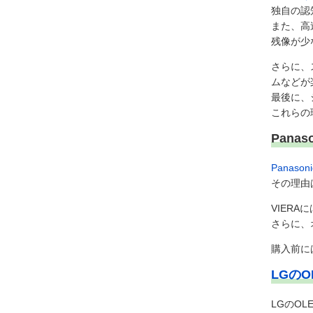
独自の認
また、高
残像が少
さらに、
ムなどが
最後に、
これらの
Pana
Panaso
その理由
VIER
さらに、
購入前に
LGのO
LGのO