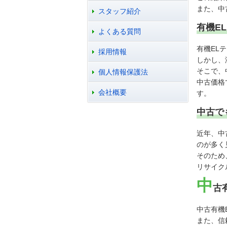
また、中
スタッフ紹介
有機E
よくある質問
有機EL
採用情報
しかし、
そこで、
個人情報保護法
中古価格
会社概要
す。
中古で
近年、中
のが多く
そのため
リサイク
中
古
中古有機
また、信