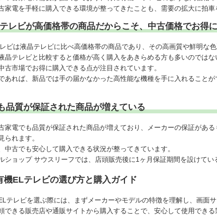
古家電を手軽に購入できる環境が整ってきたことも、需要の拡大に拍車
Lテレビが高価格帯の商品だからこそ、中古価格でお得
テレビは液晶テレビに比べ高価格帯の商品であり、その高画質や鮮明な
液晶テレビと比較すると価格が高く購入をあきらめる方も多いのではな
中古市場でお得に購入できる点が注目されています。
であれば、新品では手の届かなかった高性能な機種を手に入れることが
も品質が保証された商品が増えている
古家電でも品質が保証された商品が増えており、メーカーの保証がある
見られます。
、中古でも安心して購入できる状況が整ってきています。
ルショップ サウスリーフでは、店頭販売後に1ヶ月保証期間を設けてい
有機ELテレビの選び方と購入ガイド
ELテレビを選ぶ際には、まずメーカーやモデルの特徴を理解し、画面
頼できる販売店や通販サイトから購入することで、安心して使用できる