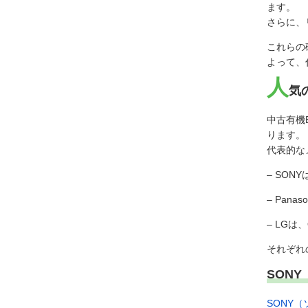
ます。
さらに、
これらの
よって、
人
気
中古有機
ります。
代表的な
– SO
– Pan
– LG
それぞれ
SONY
SONY（