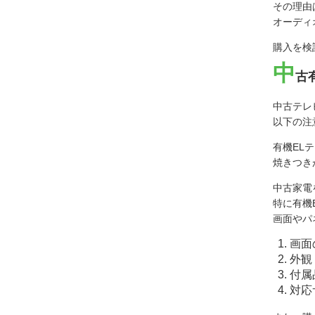
その理由
オーディ
購入を検
中
古
中古テレ
以下の注
有機EL
焼きつき
中古家電
特に有機
画面やパ
画面
外観
付属
対応