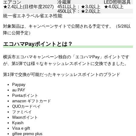
エアコン
冷蔵庫
LED照明器具
★2.4以上(目標年度2027)
451L以上：★3.0以上
★4.0以上
450L以下：★2.0以上
統一省エネラベル省エネ性能
対象製品は、キャンペーンサイトで公開される予定です。（5/28以
降に公開予定）
エコハマPayポイントとは？
横浜市エコハマキャンペーン独自の「エコハマPay」ポイントです
が、第1弾では様々なキャッシュレスポイントに交換できました。
第1弾で交換が可能だったキャッシュレスポイントのブランド
Paypay
au PAY
Pontaポイント
amazon ギフトカード
QUOカードペイ
ファミペイ
Waonポイント
Kyash
Visa e gift
giftee premo plus