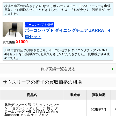
横浜市南区のお客さまよりRybo リボ バランスチェア EASY イージーを出張
買取にてお買取させていただきました。
キズ、汚れが少なく、説明書がござ
いました。
ボーコンセプト椅子
ボーコンセプト ダイニングチェア ZARRA 4
脚セット
¥1000
買取価格
川崎市宮前区 のお客さまより、ボーコンセプト ダイニングチェア ZARRA
4脚セットを出張買取にてお買取りさせていただきました。
使用感がやや強
めでした。
買取実績一覧を見る
サウスリーフの椅子の買取価格の相場
商品名
製造年
買取時期
北欧デンマーク製 フリッツ・ハンセ
ン 「セブンチェア」ビーチ 椅子 ク
2025年7月
ロームレッグ FRITZ HANSEN Arne
Jacobsen アルネ ヤコブセン