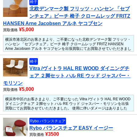
椅子
北欧デンマーク製 フリッツ・ハンセン 「セブ
ンチェア」ビーチ 椅子 クロームレッグ FRITZ
HANSEN Arne Jacobsen アルネ ヤコブセン
¥5,000
買取価格
横浜市港北区のお客さまより、ご不要になった北欧デンマーク製 フリッツ・
ハンセン 「セブンチェア」ビーチ 椅子 クロームレッグ FRITZ HANSEN
Arne Jacobsen アルネ ヤコブセンを出張買取にてお買取させていただきまし
た。
使用に伴いダメージはありましたが、使用には問題がない状態でした。
人気が高いフリッツ ハンセン FRITZ HANSEN のチェアだったため、しっか
椅子
りと買い取らせていただきました。
Vitra /ヴィトラ HAL RE WOOD ダイニングチ
ェア ２脚セット ハル RE ウッド ジャスパー・
モリソン
¥5,000
買取価格
横浜市中区のお客さまより、ご不要になった Vitra /ヴィトラ HAL RE WOOD
ダイニングチェア ２脚セット ハル RE ウッド ジャスパー・モリソンを出張
買取にてお買取させていただきました。
使用に伴いダメージはありました
が、使用には問題がない状態でした。
人気が高いVitra /ヴィトラ のチェアだ
ったため、しっかりと買い取らせていただきました。
Rybo バランスチェア
Rybo バランスチェア EASY イージー
¥3500
買取価格