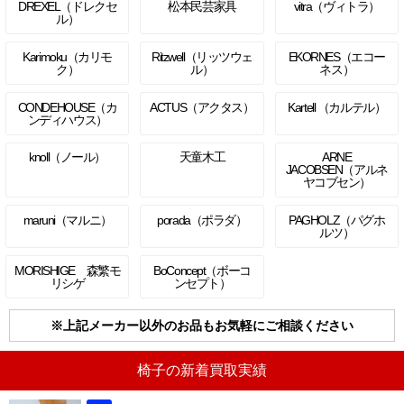
DREXEL（ドレクセ
松本民芸家具
vitra（ヴィトラ）
ル）
Karimoku（カリモ
Ritzwell（リッツウェ
EKORNES（エコー
ク）
ル）
ネス）
CONDEHOUSE（カ
ACTUS（アクタス）
Kartell （カルテル）
ンディハウス）
knoll（ノール）
天童木工
ARNE
JACOBSEN（アルネ
ヤコブセン）
maruni（マルニ）
porada（ポラダ）
PAGHOLZ（パグホ
ルツ）
MORISHIGE 森繁モ
BoConcept（ボーコ
リシゲ
ンセプト）
※上記メーカー以外のお品もお気軽にご相談ください
椅子の新着買取実績