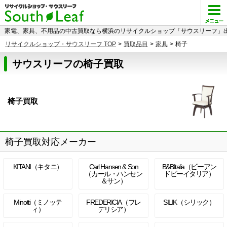
家電、家具、不用品の中古買取なら横浜のリサイクルショップ「サウスリーフ」出
リサイクルショップ・サウスリーフ TOP
>
買取品目
>
家具
>
椅子
サウスリーフの椅子買取
椅子買取
椅子買取対応メーカー
KITANI（キタニ）
Carl Hansen & Son
B&BItalia（ビーアン
（カール・ハンセン
ドビーイタリア）
＆サン）
Minotti（ミノッテ
FREDERICIA（フレ
SILIK（シリック）
ィ）
デリシア）