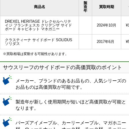
製
商品名
造
買取時期
年
DREXEL HERITAGE ドレクセルヘリテ
イジ フランチェスカ クリデンザ サイド
2024年10月
¥
ボード キャビネット マホガニー
クラスティーナ サイドボード SOLIDUS
2017年6月
¥
ソリダス
※買取相場は変動する可能性があります。
サウスリーフのサイドボードの高価買取のポイント
メーカー、ブランドのあるお品もの、人気シリーズの
お品ものは高価買取が可能です。
製造年が新しく使用期間が短いほど高価買取が可能と
なります。
バーズアイメープル、カーリーメープル、マガホニー