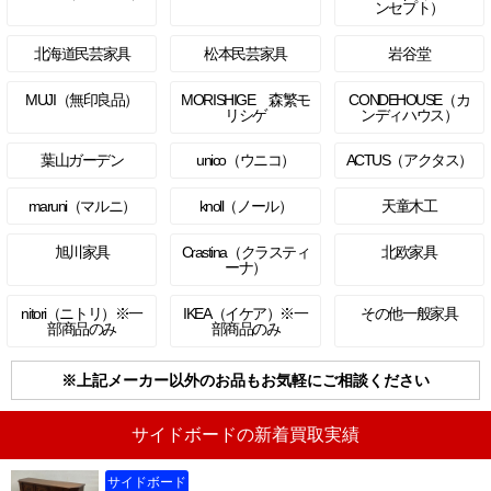
ンセプト）
北海道民芸家具
松本民芸家具
岩谷堂
MUJI（無印良品）
MORISHIGE 森繁モ
CONDEHOUSE（カ
リシゲ
ンディハウス）
葉山ガーデン
unico（ウニコ）
ACTUS（アクタス）
maruni（マルニ）
knoll（ノール）
天童木工
旭川家具
Crastina（クラスティ
北欧家具
ーナ）
nitori（ニトリ）※一
IKEA（イケア）※一
その他一般家具
部商品のみ
部商品のみ
※上記メーカー以外のお品もお気軽にご相談ください
サイドボードの新着買取実績
サイドボード