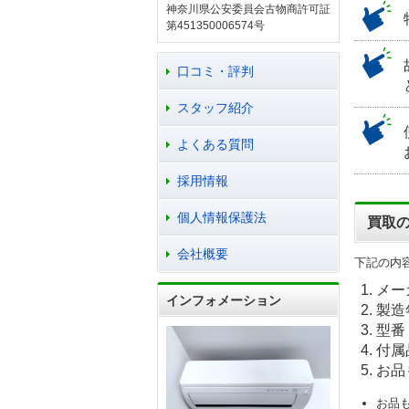
神奈川県公安委員会古物商許可証
第451350006574号
口コミ・評判
スタッフ紹介
よくある質問
採用情報
個人情報保護法
買取
会社概要
下記の内
メー
インフォメーション
製造
型番
付属
お品
お品