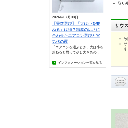
取り
2026年07月08日
【畳数選び】「大は小を兼
サウ
ねる」は損？部屋の広さに
合わせたエアコン選びと電
故
気代の罠
サ
「エアコンを選ぶとき、大は小を
す
兼ねると思って少し大きめの...
インフォメーション一覧を見る