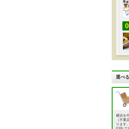
0
選べる
横浜を
（不要
ります。フ
039)