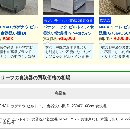
モデルルーム・住宅設備
食洗器
食洗器
ENAU ガゲナウ ビル
パナソニック ビルトイン 食
Miele ミーレ 
 食器洗い機 DI
器洗い乾燥機 NP-45RS7S
洗機 G7364CSCV
¥ask
¥15,000
¥200,0
61 60cm 食洗機
格
実使用なし 水通しあり
買取価格
PowerDisk搭載
買取価格
2022年製 45cm 食洗機
載
要の高さ（60cm大容
横浜市中区のお客さまより、
横浜市中区のお客
憧れの高級ブランド
お引越しでご不要になったパ
ご不要になったMie
ナウ」の中でも人気が
ナソニック ビルトイン 食器
ビルトイン食洗機
60cmタイプのため、
洗い乾燥機 NP-45RS7S 実使
G7364CSCVi 幅6
定となりました。
用なし 水通しあり 2022年製
PowerDisk搭載A
認と庫内のコンディシ
45cm 食洗機を出張買取にて
を出張買取にてお
動作不良（エラー表
お買取させていただきまし
いただきました。
スリーフの食洗器の買取価格の相場
水トラブル）がなく、
た。
こちらは実使用無
レス庫内やノズルの状
こちらは設置はされ水通しは
にキレイな状態だ
好だった点をプラス評
ありましたが実使用はされて
価買取させていた
商品名
した。
ない状態でした。
た。
・説明書の有無：取り
人気のパナソニックのビルト
食洗機や水栓、ト
の部材や取扱説明書が
イン食器洗い乾燥機だったた
水通しをされてい
ENAU ガゲナウ ビルトイン 食器洗い機 DI 250461 60cm 食洗機
いたことも、高価買取
め、しっかりと買い取らせて
したら高価買取可
りました。
いただきました。
革新的なPowerDi
AutoDosのミー
ック ビルトイン 食器洗い乾燥機 NP-45RS7S 実使用なし 水通しあり 2022
ったため、しっか
cm 食洗機
らせていただきま