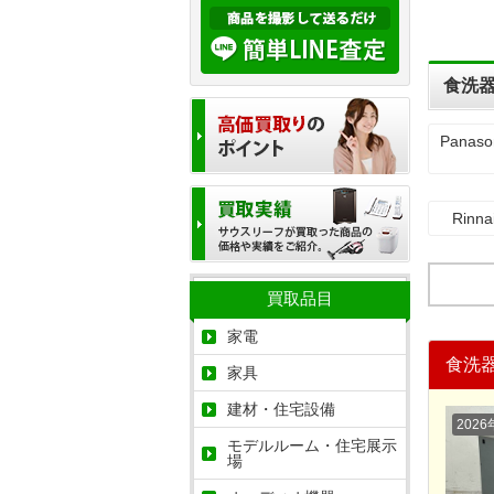
食洗器
Panas
Rinn
買取品目
家電
食洗
家具
建材・住宅設備
2026
モデルルーム・住宅展示
場