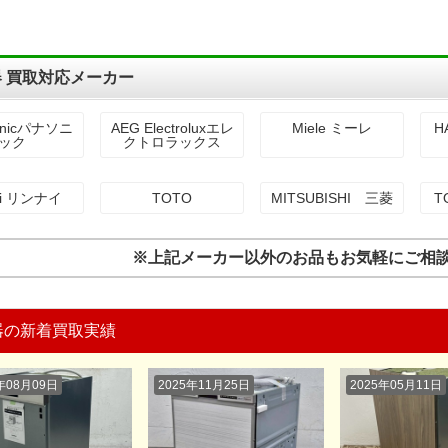
 買取対応メーカー
onicパナソニ
AEG Electroluxエレ
Miele ミーレ
H
ック
クトロラックス
ai リンナイ
TOTO
MITSUBISHI 三菱
T
※上記メーカー以外のお品もお気軽にご相
器の新着買取実績
年08月09日
2025年11月25日
2025年05月11日