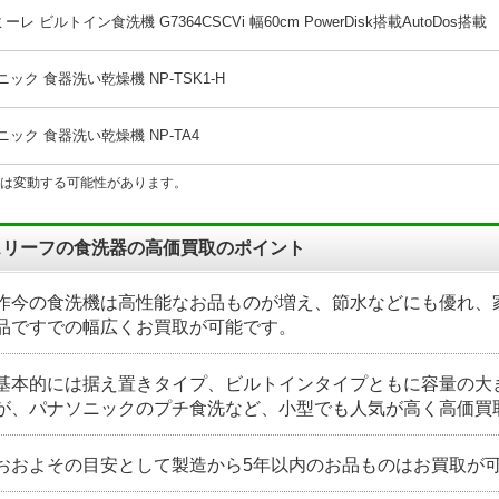
 ミーレ ビルトイン食洗機 G7364CSCVi 幅60cm PowerDisk搭載AutoDos搭載
ック 食器洗い乾燥機 NP-TSK1-H
ック 食器洗い乾燥機 NP-TA4
は変動する可能性があります。
スリーフの食洗器の高価買取のポイント
昨今の食洗機は高性能なお品ものが増え、節水などにも優れ、
品ですでの幅広くお買取が可能です。
基本的には据え置きタイプ、ビルトインタイプともに容量の大
が、パナソニックのプチ食洗など、小型でも人気が高く高価買
おおよその目安として製造から5年以内のお品ものはお買取が