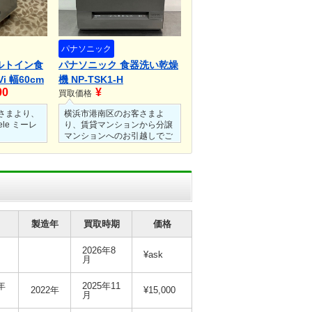
パナソニック
ビルトイン食
パナソニック 食器洗い乾燥
i 幅60cm
機 NP-TSK1-H
00
¥
AutoDos搭
買取価格
さまより、
横浜市港南区のお客さまよ
le ミーレ
り、賃貸マンションから分譲
マンションへのお引越しでご
0cm
不要になったパナソニック 食
utoDos搭載
器洗い乾燥機 NP-TSK1を店
買取させて
頭買取にてお買取させていた
だきました。
しの、非常
使用されていたため水垢や傷
ったため高
などはありましたが、実使用
だきまし
には問題がない状態でした。
製造年
買取時期
価格
エコナビにも対応しストリー
イレなどは
ム除菌洗浄が可能な人気のス
ないもので
リム設計のパナソニックの食
2026年8
¥ask
能です。
器洗い乾燥機だったため、し
月
sk搭載
っかりと買い取らせていただ
レの食洗機だ
きました。
年
2025年11
2022年
¥15,000
りと買い取
月
した。