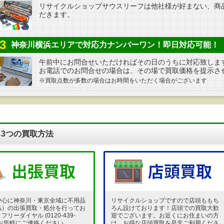
リサイクルショップサウスリーフは他社様が好まない、商
だきます。
3
神奈川横浜エリアで対応力ナンバーワン！即日対応可能！
午前中にお問合せいただければその日のうちに対応致しま
お電話でのお問合せの場合は、その場で買取価格を提示さ
※買取点数が多数の場合はお時間をいただく場合がございます
3つの買取方法
中心に神奈川・東京全域に不用品
リサイクルショップですので店頭ももち
品）の出張買取・処分を行ってお
ろん設けております！店頭での買取大歓
リーダイヤル (0120-439-
迎でございます。お近くにお住まいの方
 でお気軽にご連絡ください。
は、お得な店頭買取を是非ご利用くださ