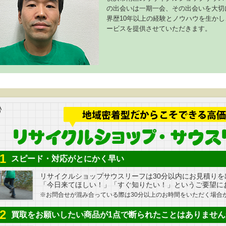
の出会いは一期一会、その出会いを大切
界歴10年以上の経験とノウハウを生か
ービスを提供させていただきます。
1
スピード・対応がとにかく早い
リサイクルショップサウスリーフは30分以内にお見積りを
「今日来てほしい！」「すぐ知りたい！」というご要望に
※お問合せが混み合っている際は30分以上のお時間をいただく場合
2
買取をお願いしたい商品が1点で断られたことはありません