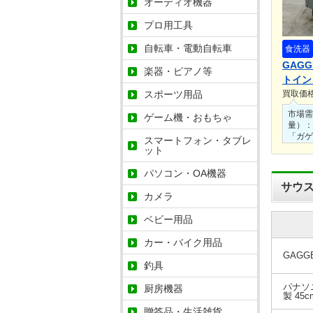
オーディオ機器
プロ用工具
自転車・電動自転車
食洗器
GAGG
楽器・ピアノ等
トイン
スポーツ用品
2504
買取価
市場需
ゲーム機・おもちゃ
量）：
「ガゲ
スマートフォン・タブレ
高い幅
ット
高額査
動作確
パソコン・OA機器
ョン：
サウ
示・排
カメラ
ステン
態が良
ベビー用品
価しま
付属品
カー・バイク用品
外し時
GAGG
揃って
釣具
に繋が
パナソニ
厨房機器
製 45
贈答品・生活雑貨