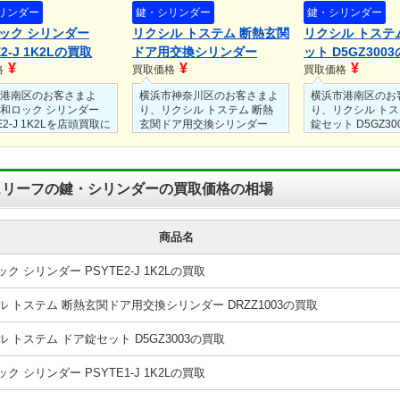
リンダー
鍵・シリンダー
鍵・シリンダー
ック シリンダー
リクシル トステム 断熱玄関
リクシル トステ
E2-J 1K2Lの買取
ドア用交換シリンダー
ット D5GZ300
¥
¥
¥
格
DRZZ1003の買取
買取価格
買取価格
港南区のお客さまよ
横浜市神奈川区のお客さまよ
横浜市港南区のお
和ロック シリンダー
り、リクシル トステム 断熱
り、リクシル トス
E2-J 1K2Lを店頭買取に
玄関ドア用交換シリンダー
錠セット D5GZ3
取させていただきまし
DRZZ1003を店頭買取にてお
取にてお買取させ
買取させていただきました。
ました。
伴う外箱に傷や汚れは
保管に伴う外箱に傷や汚れ、
保管に伴う外箱に
したが、未使用未開封
剥がれはありましたが、未使
剥がれはありまし
スリーフの鍵・シリンダーの買取価格の相場
でした。
用未開封の状態でした。
用未開封の状態で
商品名
ク シリンダー PSYTE2-J 1K2Lの買取
ル トステム 断熱玄関ドア用交換シリンダー DRZZ1003の買取
 トステム ドア錠セット D5GZ3003の買取
ク シリンダー PSYTE1-J 1K2Lの買取