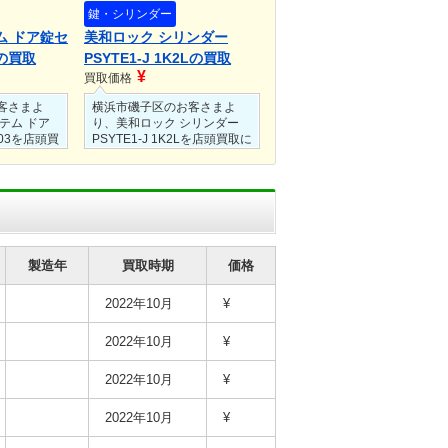
鍵・シリンダー
ム ドア錠セ
美和ロック シリンダー
3の買取
PSYTE1-J 1K2Lの買取
¥
買取価格
客さまよ
横浜市磯子区のお客さまよ
テム ドア
り、美和ロック シリンダー
003を店頭買
PSYTE1-J 1K2Lを店頭買取に
ていただき
てお買取させていただきまし
た。
傷や汚れ、
保管に伴う外箱に傷や汚れ、
たが、未使
剥がれはありましたが、未使
した。
用未開封の状態でした。
製造年
買取時期
価格
2022年10月
¥
2022年10月
¥
2022年10月
¥
2022年10月
¥