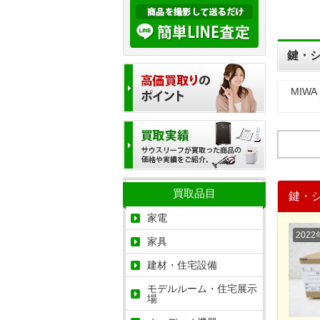
鍵・
MIW
買取品目
鍵・
家電
2022
家具
建材・住宅設備
モデルルーム・住宅展示
場