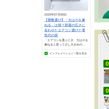
2026年07月08日
【畳数選び】「大は小を兼
ねる」は損？部屋の広さに
合わせたエアコン選びと電
気代の罠
「エアコンを選ぶとき、大は小を
兼ねると思って少し大きめの...
インフォメーション一覧を見る
0
0