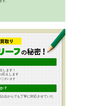
ます。
出します！
お応えします
がございます
か？
品1点からでも丁寧に対応させていた