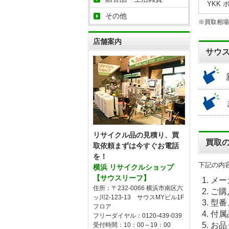
YKK 
その他
※買取相場
店舗案内
サウ
リサイクル品の見積り、買
買取
取依頼まずは今すぐお電話
を！
下記の内
横浜 リサイクルショップ
【サウスリーフ】
メー
住所：〒232-0066 横浜市南区六
ご購
ッ川2-123-13 サウスMYビル1F
型番
フロア
付属
フリーダイヤル：0120-439-039
お品
受付時間：10：00～19：00