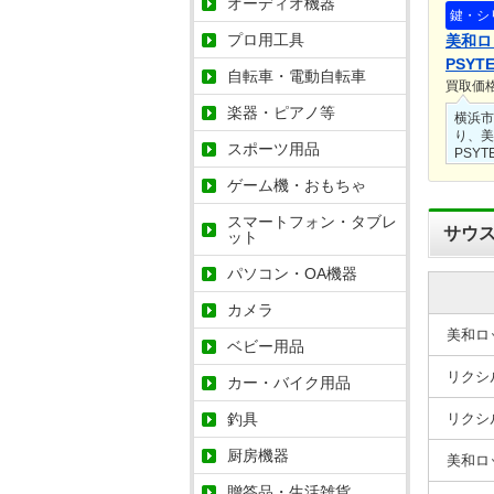
オーディオ機器
鍵・シ
プロ用工具
美和ロ
PSYT
自転車・電動自転車
買取価
楽器・ピアノ等
横浜市
り、美
スポーツ用品
PSYT
てお買
ゲーム機・おもちゃ
た。
保管に
スマートフォン・タブレ
ありま
サウ
ット
の状態
パソコン・OA機器
カメラ
美和ロッ
ベビー用品
リクシ
カー・バイク用品
釣具
リクシル
厨房機器
美和ロッ
贈答品・生活雑貨