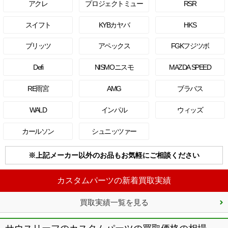
アクレ
プロジェクトミュー
RSR
スイフト
KYBカヤバ
HKS
ブリッツ
アペックス
FGKフジツボ
Defi
NISMOニスモ
MAZDA SPEED
RE雨宮
AMG
ブラバス
WALD
インパル
ウィッズ
カールソン
シュニッツァー
※上記メーカー以外のお品もお気軽にご相談ください
カスタムパーツの新着買取実績
買取実績一覧を見る